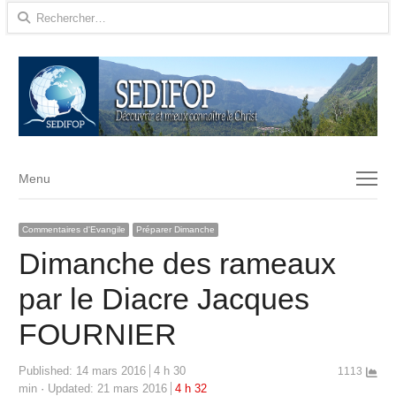
Rechercher :
Menu
Menu
Commentaires d'Evangile
Préparer Dimanche
Dimanche des rameaux
par le Diacre Jacques
FOURNIER
Published:
14 mars 2016
4 h 30
1113
min
Updated: 21 mars 2016
4 h 32