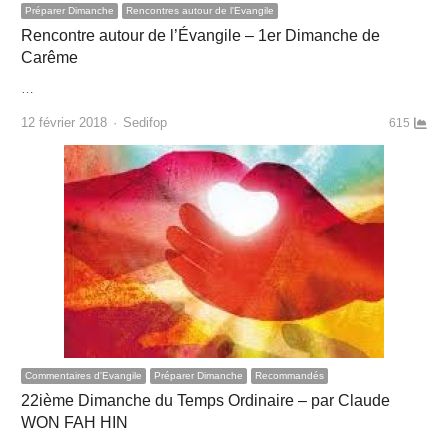
Préparer Dimanche
Rencontres autour de l'Evangile
Rencontre autour de l’Évangile – 1er Dimanche de
Carême
…
Author
12 février 2018
Sedifop
615
Commentaires d'Evangile
Préparer Dimanche
Recommandés
22ième Dimanche du Temps Ordinaire – par Claude
WON FAH HIN