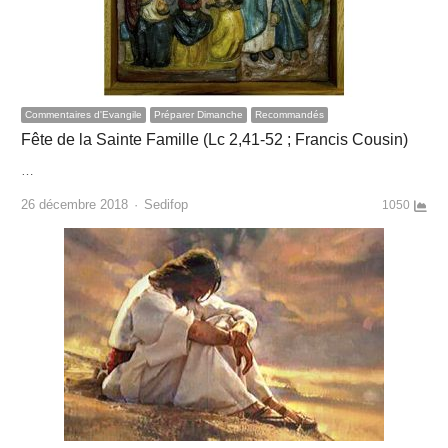
Commentaires d'Evangile
Préparer Dimanche
Recommandés
Fête de la Sainte Famille (Lc 2,41-52 ; Francis Cousin)
…
Author
26 décembre 2018
Sedifop
1050