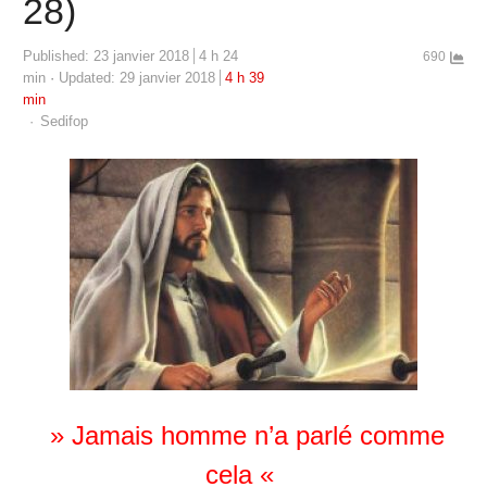
28)
Published:
23 janvier 2018
4 h 24
690
min
Updated: 29 janvier 2018
4 h 39
min
Author
Sedifop
» Jamais homme n’a parlé comme
cela «