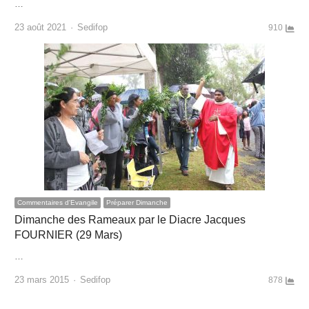
…
Author
23 août 2021
Sedifop
910
Commentaires d'Evangile
Préparer Dimanche
Dimanche des Rameaux par le Diacre Jacques
FOURNIER (29 Mars)
…
Author
23 mars 2015
Sedifop
878