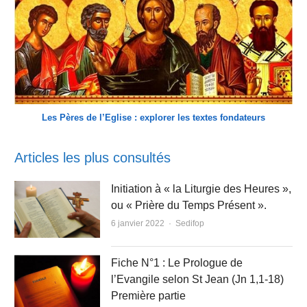
Les Pères de l’Eglise : explorer les textes fondateurs
Articles les plus consultés
Initiation à « la Liturgie des Heures »,
ou « Prière du Temps Présent ».
Author
6 janvier 2022
Sedifop
Fiche N°1 : Le Prologue de
l’Evangile selon St Jean (Jn 1,1-18)
Première partie