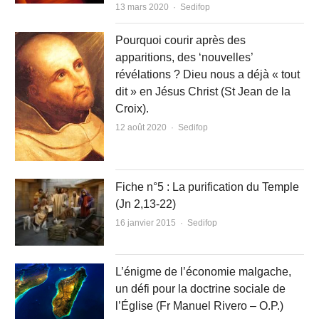
Author
13 mars 2020
Sedifop
Pourquoi courir après des
apparitions, des ‘nouvelles’
révélations ? Dieu nous a déjà « tout
dit » en Jésus Christ (St Jean de la
Croix).
Author
12 août 2020
Sedifop
Fiche n°5 : La purification du Temple
(Jn 2,13-22)
Author
16 janvier 2015
Sedifop
L’énigme de l’économie malgache,
un défi pour la doctrine sociale de
l’Église (Fr Manuel Rivero – O.P.)