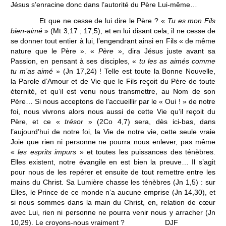
Jésus s’enracine donc dans l’autorité du Père Lui-même…
Et que ne cesse de lui dire le Père ? «
Tu es mon Fils
bien-aimé
» (Mt 3,17 ; 17,5), et en lui disant cela, il ne cesse de
se donner tout entier à lui, l’engendrant ainsi en Fils « de même
nature que le Père ». «
Père
», dira Jésus juste avant sa
Passion, en pensant à ses disciples, «
tu les as aimés comme
tu m’as aimé
» (Jn 17,24) ! Telle est toute la Bonne Nouvelle,
la Parole d’Amour et de Vie que le Fils reçoit du Père de toute
éternité, et qu’il est venu nous transmettre, au Nom de son
Père… Si nous acceptons de l’accueillir par le « Oui ! » de notre
foi, nous vivrons alors nous aussi de cette Vie qu’il reçoit du
Père, et ce «
trésor
» (2Co 4,7) sera, dès ici-bas, dans
l’aujourd’hui de notre foi, la Vie de notre vie, cette seule vraie
Joie que rien ni personne ne pourra nous enlever, pas même
«
les esprits impurs
» et toutes les puissances des ténèbres.
Elles existent, notre évangile en est bien la preuve… Il s’agit
pour nous de les repérer et ensuite de tout remettre entre les
mains du Christ. Sa Lumière chasse les ténèbres (Jn 1,5) : sur
Elles, le Prince de ce monde n’a aucune emprise (Jn 14,30), et
si nous sommes dans la main du Christ, en, relation de cœur
avec Lui, rien ni personne ne pourra venir nous y arracher (Jn
10,29). Le croyons-nous vraiment ? DJF