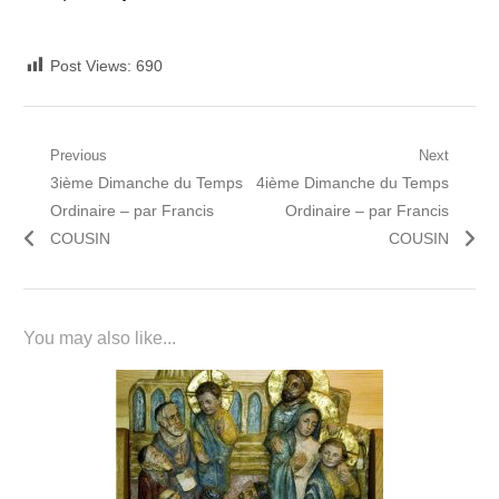
Post Views:
690
Navigation
Previous
Next
Previous
Next
3ième Dimanche du Temps
4ième Dimanche du Temps
de
post:
post:
Ordinaire – par Francis
Ordinaire – par Francis
l’article
COUSIN
COUSIN
You may also like...