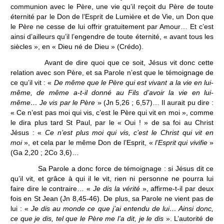
communion avec le Père, une vie qu’il reçoit du Père de toute
éternité par le Don de l’Esprit de Lumière et de Vie, un Don que
le Père ne cesse de lui offrir gratuitement par Amour… Et c’est
ainsi d’ailleurs qu’il l’engendre de toute éternité, « avant tous les
siècles », en « Dieu né de Dieu » (Crédo).
Avant de dire quoi que ce soit, Jésus vit donc cette
relation avec son Père, et sa Parole n’est que le témoignage de
ce qu’il vit : «
De même que le Père qui est vivant a la vie en lui-
même, de même a-t-il donné au Fils d’avoir la vie en lui-
même… Je vis par le Père
» (Jn 5,26 ; 6,57)… Il aurait pu dire :
« Ce n’est pas moi qui vis, c’est le Père qui vit en moi », comme
le dira plus tard St Paul, par le « Oui ! » de sa foi au Christ
Jésus : «
Ce n’est plus moi qui vis, c’est le Christ qui vit en
moi
», et cela par le même Don de l’Esprit, «
l’Esprit qui vivifie
»
(Ga 2,20 ; 2Co 3,6)…
Sa Parole a donc force de témoignage : si Jésus dit ce
qu’il vit, et grâce à qui il le vit, rien ni personne ne pourra lui
faire dire le contraire… «
Je dis la vérité
», affirme-t-il par deux
fois en St Jean (Jn 8,45-46). De plus, sa Parole ne vient pas de
lui : «
Je dis au monde ce que j’ai entendu de lui… Ainsi donc,
ce que je dis, tel que le Père me l’a dit, je le dis
». L’autorité de