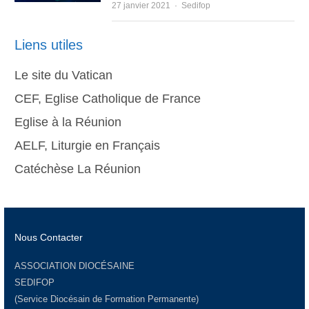
Author
27 janvier 2021
Sedifop
Liens utiles
Le site du Vatican
CEF, Eglise Catholique de France
Eglise à la Réunion
AELF, Liturgie en Français
Catéchèse La Réunion
Nous Contacter
ASSOCIATION DIOCÉSAINE
SEDIFOP
(Service Diocésain de Formation Permanente)