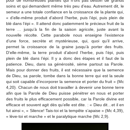
pour de nombreuses plantes qui n’ont pas besoin de grands
soins et qui demandent même très peu d’eau. Autrement dit, le
semeur a une totale confiance en la croissance de la plante qui,
« d’elle-même produit d’abord l’herbe, puis l’épi, puis plein de
blé dans l’épi ». Il attend donc patiemment le précieux fruit de la
terre … jusqu’à la fin de la saison agricole, juste avant la
nouvelle récolte. Cette parabole nous enseigne l’existence
d’une force, secrète et mystérieuse, qui, quoi qu’il arrive,
permet la croissance de la graine jusqu’à porter des fruits.
D’elle-même, la terre produit d’abord l’herbe, puis l’épi, puis
plein de blé dans l’épi. Il y a donc des étapes et il faut de la
patience. Dieu, dans sa générosité, sème partout sa Parole.
Mais pour donner des fruits, il est nécessaire que la semence
de Dieu, sa parole, tombe dans la bonne terre qui est la seule
qui soit capable d’incorporer la semence et porter du fruit » (Mc
4,20). Chacun de nous doit travailler à devenir une bonne terre
afin que la Parole de Dieu puisse pénétrer en nous et porter
des fruits le plus efficacement possible, car la Parole divine est
efficace et souvent agit dès qu’elle est dite. : « Dieu dit…et il en
fut ainsi », « Silence! Tais-toi et la tempête s’apaise » (Mc 4,39),
« lève-toi et marche » et le paralytique marche (Mc 2,9).