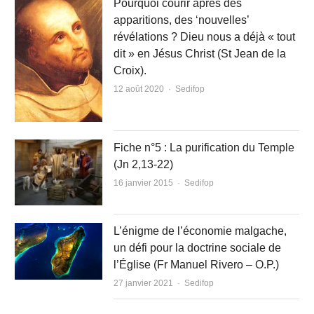
Pourquoi courir après des
apparitions, des ‘nouvelles’
révélations ? Dieu nous a déjà « tout
dit » en Jésus Christ (St Jean de la
Croix).
Author
12 août 2020
Sedifop
Fiche n°5 : La purification du Temple
(Jn 2,13-22)
Author
16 janvier 2015
Sedifop
L’énigme de l’économie malgache,
un défi pour la doctrine sociale de
l’Église (Fr Manuel Rivero – O.P.)
Author
27 janvier 2021
Sedifop