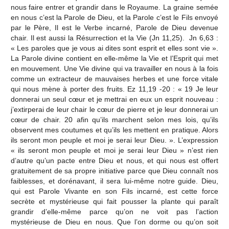
nous faire entrer et grandir dans le Royaume. La graine semée
en nous c’est la Parole de Dieu, et la Parole c’est le Fils envoyé
par le Père, Il est le Verbe incarné, Parole de Dieu devenue
chair. Il est aussi la Résurrection et la Vie (Jn 11,25). Jn 6,63 :
« Les paroles que je vous ai dites sont esprit et elles sont vie ».
La Parole divine contient en elle-même la Vie et l’Esprit qui met
en mouvement. Une Vie divine qui va travailler en nous à la fois
comme un extracteur de mauvaises herbes et une force vitale
qui nous mène à porter des fruits. Ez 11,19 -20 : « 19 Je leur
donnerai un seul cœur et je mettrai en eux un esprit nouveau :
j’extirperai de leur chair le cœur de pierre et je leur donnerai un
cœur de chair. 20 afin qu’ils marchent selon mes lois, qu’ils
observent mes coutumes et qu’ils les mettent en pratique. Alors
ils seront mon peuple et moi je serai leur Dieu. ». L’expression
« ils seront mon peuple et moi je serai leur Dieu » n’est rien
d’autre qu’un pacte entre Dieu et nous, et qui nous est offert
gratuitement de sa propre initiative parce que Dieu connaît nos
faiblesses, et dorénavant, il sera lui-même notre guide. Dieu,
qui est Parole Vivante en son Fils incarné, est cette force
secrète et mystérieuse qui fait pousser la plante qui paraît
grandir d’elle-même parce qu’on ne voit pas l’action
mystérieuse de Dieu en nous. Que l’on dorme ou qu’on soit