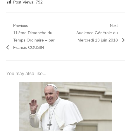
Post Views:
792
Navigation
Previous
Next
Previous
Next
11ième Dimanche du
Audience Générale du
de
post:
post:
Temps Ordinaire – par
Mercredi 13 juin 2018
l’article
Francis COUSIN
You may also like...