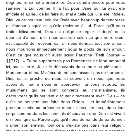
dogmes, renié notre propre foi, Dieu viendra encore pour nous
ramener à Lui comme Il l’a fait pour Osée qui lui avait été
infidèle et au lieu de lui faire du mal à celle qui lui a été infidèle,
Dieu va de nouveau séduire Osée avec beaucoup de tendresse
et d’amour jusqu’à ce qu’elle revienne à Lui. Parce qu’Il nous
traite délicatement, Dieu est obligé de régler le degré ou la
quantité d’amour qu’il nous accorde selon ce que notre cœur
est capable de recevoir, car s’il nous donnait tout son amour,
nous mourrons immédiatement sous le poids de son amour.
C’est ce que nous dit aussi sœur Faustine (Petit Journal –
§§717) : « Tu ne supporterais pas l’immensité de Mon amour si
ici, sur la terre, Je te le découvrais dans toute sa plénitude…
Mon amour et ma Miséricorde ne connaissent pas de bornes ».
Dieu est si proche de nous, et souvent en nous, que nous
avons du mal à nous en apercevoir. Si vous écoutez les
musulmans qui se sont convertis au christianisme, ils
découvrent qu’ils peuvent discuter directement avec Dieu – ce
qu’ils ne peuvent pas faire dans l’Islam – et immédiatement
presque sentir sa présence autour d’eux, en eux, dans leur
corps comme dans leur âme, ils découvrent que Dieu est vivant
en nous, que sa Parole agit, qu’il nous demande de pardonner,
d’aimer son ennemi, tout cela n’existe pas dans leur religion.
Nous avons de la chance d’être catholiques mais nous sommes