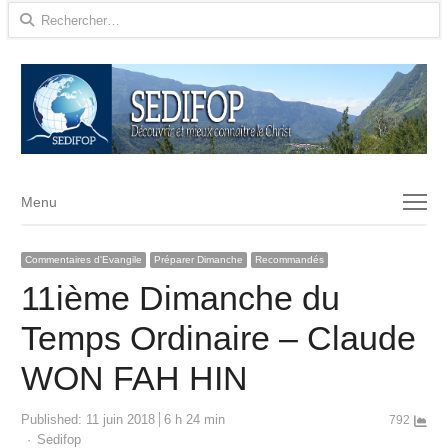
Rechercher :
Menu
Menu
Commentaires d'Evangile
Préparer Dimanche
Recommandés
11ième Dimanche du
Temps Ordinaire – Claude
WON FAH HIN
Published:
11 juin 2018
6 h 24 min
792
Author
Sedifop