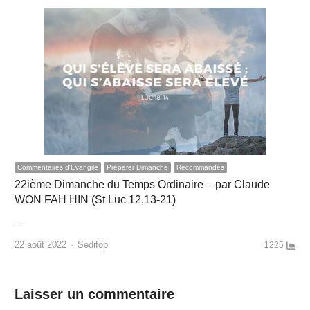
Commentaires d'Evangile
Préparer Dimanche
Recommandés
22ième Dimanche du Temps Ordinaire – par Claude
WON FAH HIN (St Luc 12,13-21)
…
Author
22 août 2022
Sedifop
1225
Laisser un commentaire