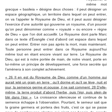
même mot
grecque « basileia » désigne deux choses : il peut désigner un
espace géographique, un territoire dans lequel on peut entrer,
on va l’appeler le Royaume de Dieu, et il peut aussi désigner
l’exercice d’une autorité qui gouverne un royaume, d’un pouvoir
qu’on peut dénommer comme « royauté » ou encore « règne
de Dieu » que l’on doit accueillir. Le Royaume dont parle Marc
dans ce texte d’Évangile c’est d’abord cet espace dans lequel
on peut entrer. Entrer non pas après la mort, mais maintenant.
Toute personne peut entrer dans ce Royaume aujourd’hui
même tout en étant encore vivant sur terre. Le Royaume de
Dieu, qui est à notre portée de main, de notre vivant, porte en
lui-même un principe de développement, une force secrète qui
l’amènera à son complet achèvement.
« 26 Il en est du Royaume de Dieu comme d’un homme qui
aurait jeté un grain en terre : qu’il dorme et qu’il se lève, nuit et
jour, la semence germe et pousse, il ne sait comment. 28 D’elle-
même, la terre produit d’abord l’herbe, puis l’épi, puis plein de
blé dans l’épi »
. La croissance silencieuse et continue de la
semence échappe à l’observation. Pourtant, le semeur sait que
la graine germera et portera des fruits, c’est ce qui se passe