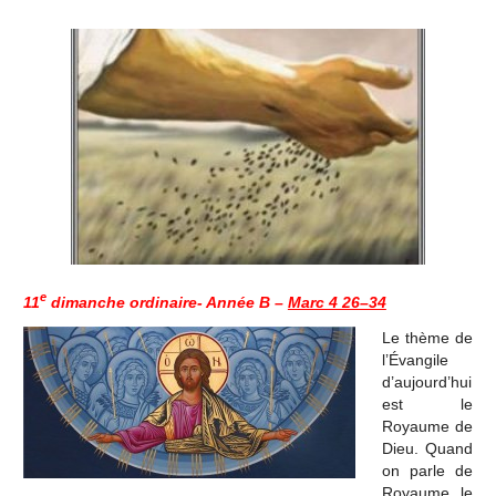
e
11
dimanche ordinaire- Année B –
Marc 4 26–34
Le thème de
l’Évangile
d’aujourd’hui
est le
Royaume de
Dieu. Quand
on parle de
Royaume, le