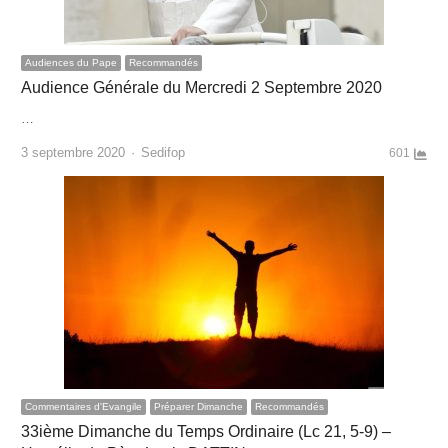
Audiences du Pape
Recommandés
Audience Générale du Mercredi 2 Septembre 2020
…
Author
3 septembre 2020
Sedifop
601
Commentaires d'Evangile
Préparer Dimanche
Recommandés
33ième Dimanche du Temps Ordinaire (Lc 21, 5-9) –