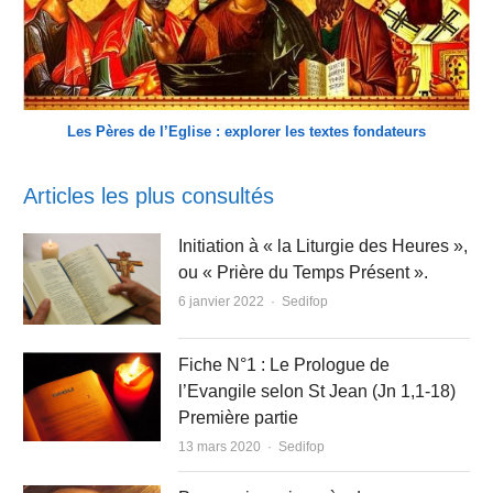
Les Pères de l’Eglise : explorer les textes fondateurs
Articles les plus consultés
Initiation à « la Liturgie des Heures »,
ou « Prière du Temps Présent ».
Author
6 janvier 2022
Sedifop
Fiche N°1 : Le Prologue de
l’Evangile selon St Jean (Jn 1,1-18)
Première partie
Author
13 mars 2020
Sedifop