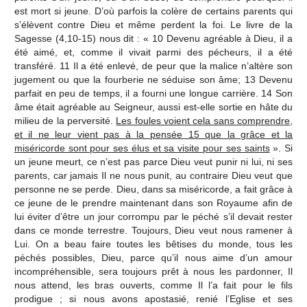
est mort si jeune. D’où parfois la colère de certains parents qui
s’élèvent contre Dieu et même perdent la foi. Le livre de la
Sagesse (4,10-15) nous dit : « 10 Devenu agréable à Dieu, il a
été aimé, et, comme il vivait parmi des pécheurs, il a été
transféré. 11 Il a été enlevé, de peur que la malice n’altère son
jugement ou que la fourberie ne séduise son âme; 13 Devenu
parfait en peu de temps, il a fourni une longue carrière. 14 Son
âme était agréable au Seigneur, aussi est-elle sortie en hâte du
milieu de la perversité.
Les foules voient cela sans comprendre,
et il ne leur vient pas à la pensée 15 que la grâce et la
miséricorde sont pour ses élus et sa visite pour ses saints
». Si
un jeune meurt, ce n’est pas parce Dieu veut punir ni lui, ni ses
parents, car jamais Il ne nous punit, au contraire Dieu veut que
personne ne se perde. Dieu, dans sa miséricorde, a fait grâce à
ce jeune de le prendre maintenant dans son Royaume afin de
lui éviter d’être un jour corrompu par le péché s’il devait rester
dans ce monde terrestre. Toujours, Dieu veut nous ramener à
Lui. On a beau faire toutes les bêtises du monde, tous les
péchés possibles, Dieu, parce qu’il nous aime d’un amour
incompréhensible, sera toujours prêt à nous les pardonner, Il
nous attend, les bras ouverts, comme Il l’a fait pour le fils
prodigue ; si nous avons apostasié, renié l’Eglise et ses