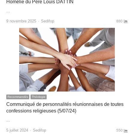
Homélie du Père Louis DATTIN
…
Author
9 novembre 2025
Sedifop
880
Recommandés
Théologie
Communiqué de personnalités réunionnaises de toutes
confessions religieuses (5/07/24)
…
Author
5 juillet 2024
Sedifop
550