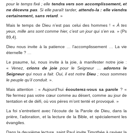
pour le temps fixé ; elle
tendra vers son accomplissement, et
ne décevra pas
. Si elle paraît tarder,
attends-la : elle viendra
certainement, sans retard
.
»
Mais le temps de Dieu n’est pas celui des hommes ! «
À tes
yeux, mille ans sont comme hier, c’est un jour qui s’en va.
» (Ps
89,4).
Dieu nous invite à la patience … l’accomplissement … La vie
éternelle ? …
Le psaume, lui, nous invite à la joie, à manifester notre joie :
«
Venez,
crions de joie
pour le Seigneur …
adorons le
Seigneur
qui nous a fait. Oui, il est notre
Dieu
; nous sommes
le peuple qu’il conduit.
».
Mais attention : « Aujourd’hui
écouterez-vous sa parole
? «
Ne fermez pas votre cœur comme au désert, comme au jour de
tentation et de défi, où vos pères m’ont tenté et provoqué. »
La foi s’entretient avec l’écoute de la Parole de Dieu, dans la
prière, l’adoration, et la lecture de la Bible, et spécialement les
évangiles.
Dans la deuxième lecture, saint Paul invite Timothée à raviver la