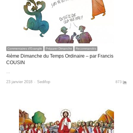
Commentaires d'Evangile
Préparer Dimanche
Recommandés
4ième Dimanche du Temps Ordinaire – par Francis
COUSIN
…
Author
23 janvier 2018
Sedifop
873