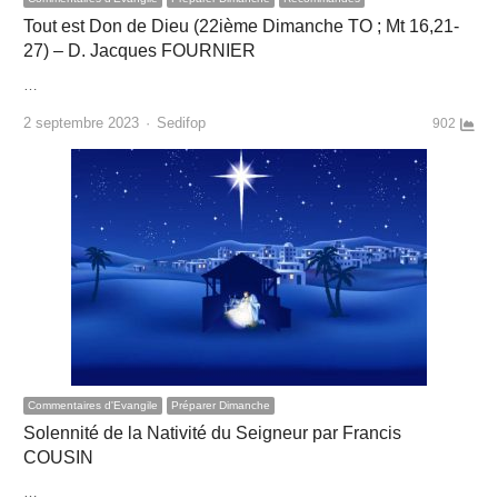
Tout est Don de Dieu (22ième Dimanche TO ; Mt 16,21-
27) – D. Jacques FOURNIER
…
Author
2 septembre 2023
Sedifop
902
Commentaires d'Evangile
Préparer Dimanche
Solennité de la Nativité du Seigneur par Francis
COUSIN
…