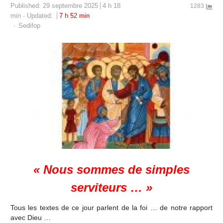
Published:
29 septembre 2025
4 h 18
1283
min
Updated:
7 h 52 min
Author
Sedifop
« Nous sommes de simples
serviteurs … »
Tous les textes de ce jour parlent de la foi … de notre rapport
avec Dieu …