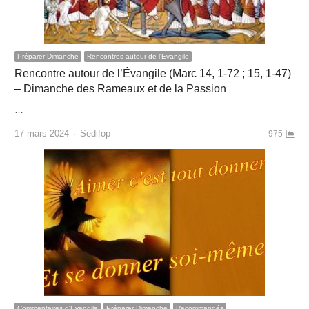
Préparer Dimanche
Rencontres autour de l'Evangile
Rencontre autour de l’Évangile (Marc 14, 1-72 ; 15, 1-47)
– Dimanche des Rameaux et de la Passion
…
Author
17 mars 2024
Sedifop
975
Commentaires d'Evangile
Préparer Dimanche
Recommandés