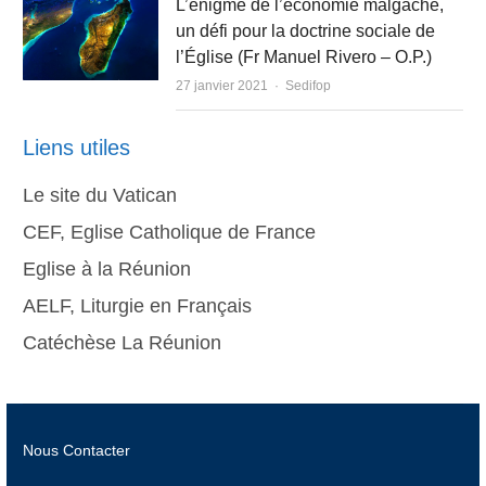
L’énigme de l’économie malgache,
un défi pour la doctrine sociale de
l’Église (Fr Manuel Rivero – O.P.)
Author
27 janvier 2021
Sedifop
Liens utiles
Le site du Vatican
CEF, Eglise Catholique de France
Eglise à la Réunion
AELF, Liturgie en Français
Catéchèse La Réunion
Nous Contacter