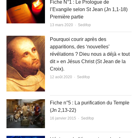
Fiche N°1 : Le Prologue de
l’Evangile selon St Jean (Jn 1,1-18)
Première partie
Author
13 mars 2020
Sedifop
Pourquoi courir après des
apparitions, des ‘nouvelles’
révélations ? Dieu nous a déjà « tout
dit » en Jésus Christ (St Jean de la
Croix).
Author
12 août 2020
Sedifop
Fiche n°5 : La purification du Temple
(Jn 2,13-22)
Author
16 janvier 2015
Sedifop