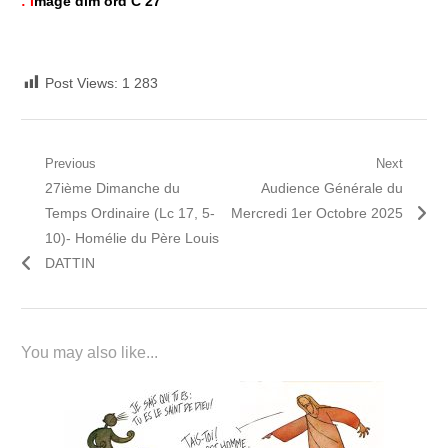
:
I
mage dim ord C 27°
Post Views:
1 283
Navigation
Previous
Next
Previous
Next
27ième Dimanche du
Audience Générale du
de
post:
post:
Temps Ordinaire (Lc 17, 5-
Mercredi 1er Octobre 2025
l’article
10)- Homélie du Père Louis
DATTIN
You may also like...