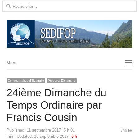
Rechercher :
Menu
Menu
Commentaires d'Evangile
Préparer Dimanche
24ième Dimanche du
Temps Ordinaire par
Francis Cousin
Published:
11 septembre 2017
5 h 01
749
min
Updated: 18 septembre 2017
5 h