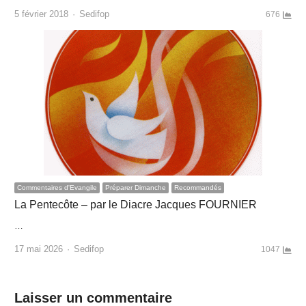
Author
5 février 2018
Sedifop
676
Commentaires d'Evangile
Préparer Dimanche
Recommandés
La Pentecôte – par le Diacre Jacques FOURNIER
…
Author
17 mai 2026
Sedifop
1047
Laisser un commentaire