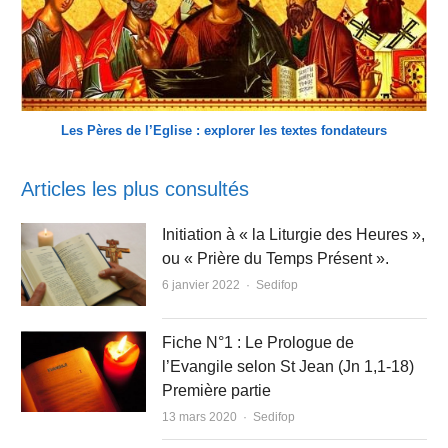
Les Pères de l’Eglise : explorer les textes fondateurs
Articles les plus consultés
Initiation à « la Liturgie des Heures »,
ou « Prière du Temps Présent ».
Author
6 janvier 2022
Sedifop
Fiche N°1 : Le Prologue de
l’Evangile selon St Jean (Jn 1,1-18)
Première partie
Author
13 mars 2020
Sedifop