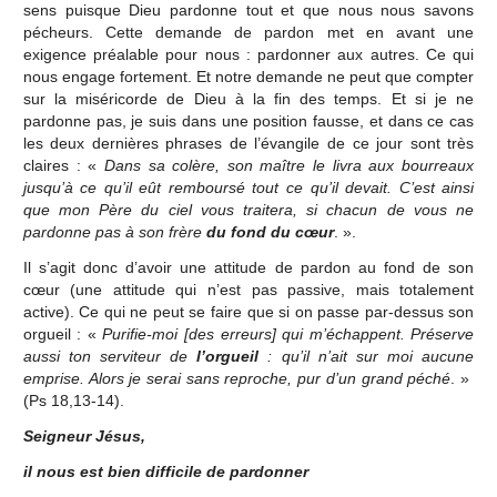
sens puisque Dieu pardonne tout et que nous nous savons
pécheurs. Cette demande de pardon met en avant une
exigence préalable pour nous : pardonner aux autres. Ce qui
nous engage fortement. Et notre demande ne peut que compter
sur la miséricorde de Dieu à la fin des temps. Et si je ne
pardonne pas, je suis dans une position fausse, et dans ce cas
les deux dernières phrases de l’évangile de ce jour sont très
claires : «
Dans sa colère, son maître le livra aux bourreaux
jusqu’à ce qu’il eût remboursé tout ce qu’il devait.
C’est ainsi
que mon Père du ciel vous traitera, si chacun de vous ne
pardonne pas à son frère
du fond du cœur
. ».
Il s’agit donc d’avoir une attitude de pardon au fond de son
cœur (une attitude qui n’est pas passive, mais totalement
active). Ce qui ne peut se faire que si on passe par-dessus son
orgueil : «
Purifie-moi [des erreurs] qui m’échappent. Préserve
aussi ton serviteur de
l’orgueil
: qu’il n’ait sur moi aucune
emprise. Alors je serai sans reproche, pur d’un grand péché
. »
(Ps 18,13-14).
Seigneur Jésus,
il nous est bien difficile de pardonner