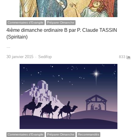
Commentaires d'Evangile
Préparer Dimanche
4ième dimanche ordinaire B par P. Claude TASSIN
(Spiritain)
…
Author
30 janvier 2015
Sedifop
833
Commentaires d'Evangile
Préparer Dimanche
Recommandés