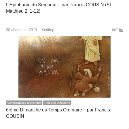
L’Epiphanie du Seigneur – par Francis COUSIN (St
Matthieu 2, 1-12)
…
Author
30 décembre 2019
Sedifop
867
Commentaires d'Evangile
Préparer Dimanche
6ième Dimanche du Temps Ordinaire – par Francis
COUSIN
…