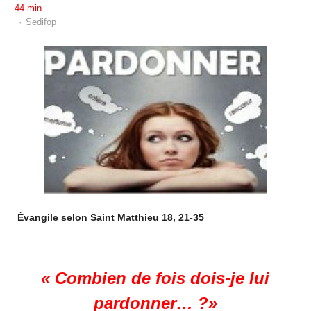
44 min
Author
Sedifop
Évangile selon Saint Matthieu 18, 21-35
« Combien de fois dois-je lui
pardonner… ?»