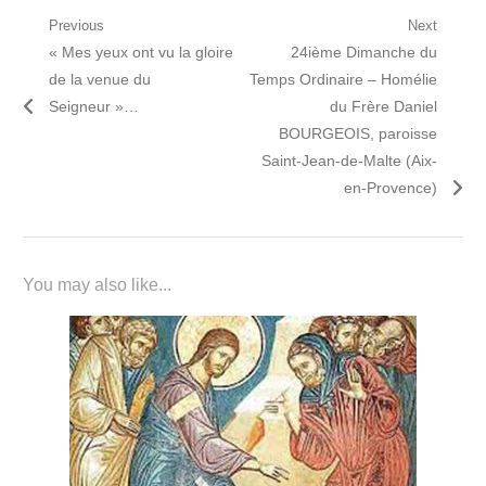
Navigation
Previous
Next
Previous
Next
« Mes yeux ont vu la gloire
24ième Dimanche du
de
post:
post:
de la venue du
Temps Ordinaire – Homélie
l’article
Seigneur »…
du Frère Daniel
BOURGEOIS, paroisse
Saint-Jean-de-Malte (Aix-
en-Provence)
You may also like...