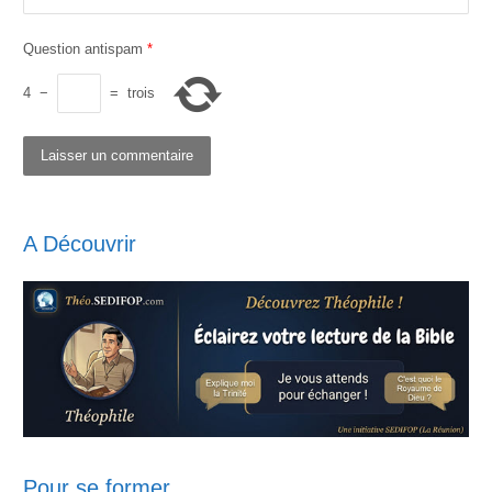
Question antispam
*
4
−
=
trois
A Découvrir
Pour se former