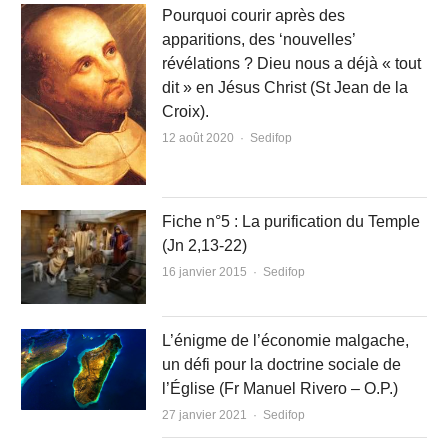
Pourquoi courir après des
apparitions, des ‘nouvelles’
révélations ? Dieu nous a déjà « tout
dit » en Jésus Christ (St Jean de la
Croix).
Author
12 août 2020
Sedifop
Fiche n°5 : La purification du Temple
(Jn 2,13-22)
Author
16 janvier 2015
Sedifop
L’énigme de l’économie malgache,
un défi pour la doctrine sociale de
l’Église (Fr Manuel Rivero – O.P.)
Author
27 janvier 2021
Sedifop