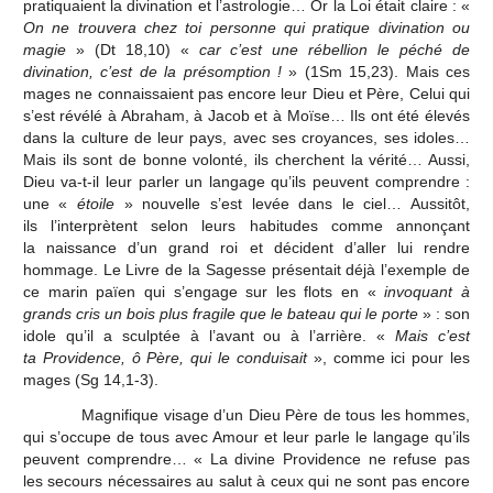
pratiquaient la divination et l’astrologie… Or la Loi était claire : «
On ne trouvera chez toi personne qui pratique divination ou
magie
» (Dt 18,10) «
car c’est une rébellion le péché de
divination, c’est de la présomption !
» (1Sm 15,23). Mais ces
mages ne connaissaient pas encore leur Dieu et Père, Celui qui
s’est révélé à Abraham, à Jacob et à Moïse… Ils ont été élevés
dans la culture de leur pays, avec ses croyances, ses idoles…
Mais ils sont de bonne volonté, ils cherchent la vérité… Aussi,
Dieu va-t-il leur parler un langage qu’ils peuvent comprendre :
une «
étoile
» nouvelle s’est levée dans le ciel… Aussitôt,
ils l’interprètent selon leurs habitudes comme annonçant
la naissance d’un grand roi et décident d’aller lui rendre
hommage. Le Livre de la Sagesse présentait déjà l’exemple de
ce marin païen qui s’engage sur les flots en «
invoquant à
grands cris un bois plus fragile que le bateau qui le porte
» : son
idole qu’il a sculptée à l’avant ou à l’arrière. «
Mais c’est
ta Providence, ô Père, qui le conduisait
», comme ici pour les
mages (Sg 14,1-3).
Magnifique visage d’un Dieu Père de tous les hommes,
qui s’occupe de tous avec Amour et leur parle le langage qu’ils
peuvent comprendre… « La divine Providence ne refuse pas
les secours nécessaires au salut à ceux qui ne sont pas encore