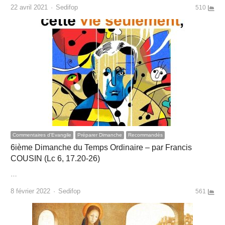
Author
22 avril 2021
Sedifop
510
Commentaires d'Evangile
Préparer Dimanche
Recommandés
6ième Dimanche du Temps Ordinaire – par Francis
COUSIN (Lc 6, 17.20-26)
…
Author
8 février 2022
Sedifop
561