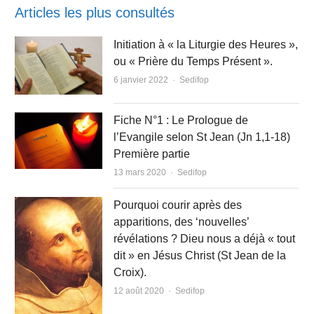
Articles les plus consultés
Initiation à « la Liturgie des Heures »,
ou « Prière du Temps Présent ».
Author
6 janvier 2022
Sedifop
Fiche N°1 : Le Prologue de
l’Evangile selon St Jean (Jn 1,1-18)
Première partie
Author
13 mars 2020
Sedifop
Pourquoi courir après des
apparitions, des ‘nouvelles’
révélations ? Dieu nous a déjà « tout
dit » en Jésus Christ (St Jean de la
Croix).
Author
12 août 2020
Sedifop