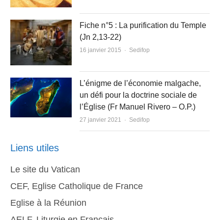
Fiche n°5 : La purification du Temple
(Jn 2,13-22)
Author
16 janvier 2015
Sedifop
L’énigme de l’économie malgache,
un défi pour la doctrine sociale de
l’Église (Fr Manuel Rivero – O.P.)
Author
27 janvier 2021
Sedifop
Liens utiles
Le site du Vatican
CEF, Eglise Catholique de France
Eglise à la Réunion
AELF, Liturgie en Français