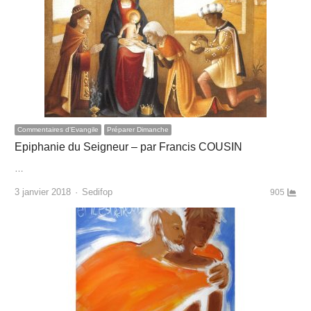
Commentaires d'Evangile
Préparer Dimanche
Epiphanie du Seigneur – par Francis COUSIN
…
Author
3 janvier 2018
Sedifop
905