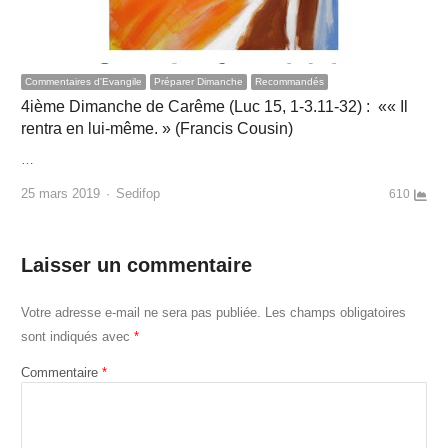
Commentaires d'Evangile
Préparer Dimanche
Recommandés
4ième Dimanche de Carême (Luc 15, 1-3.11-32) : «« Il
rentra en lui-même. » (Francis Cousin)
…
Author
25 mars 2019
Sedifop
610
Laisser un commentaire
Votre adresse e-mail ne sera pas publiée.
Les champs obligatoires
sont indiqués avec
*
Commentaire
*