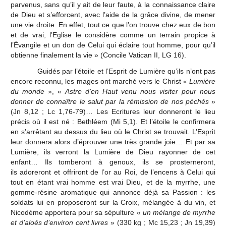
parvenus, sans qu’il y ait de leur faute, à la connaissance claire
de Dieu et s’efforcent, avec l’aide de la grâce divine, de mener
une vie droite. En effet, tout ce que l’on trouve chez eux de bon
et de vrai, l’Eglise le considère comme un terrain propice à
l’Évangile et un don de Celui qui éclaire tout homme, pour qu’il
obtienne finalement la vie » (Concile Vatican II, LG 16).
Guidés par l’étoile et l’Esprit de Lumière qu’ils n’ont pas
encore reconnu, les mages ont marché vers le Christ «
Lumière
du monde
», «
Astre d’en Haut venu nous visiter pour nous
donner de connaître le salut par la rémission de nos péchés
»
(Jn 8,12 ; Lc 1,76-79)… Les Ecritures leur donneront le lieu
précis où il est né : Bethléem (Mi 5,1). Et l’étoile le confirmera
en s’arrêtant au dessus du lieu où le Christ se trouvait. L’Esprit
leur donnera alors d’éprouver une très grande joie… Et par sa
Lumière, ils verront la Lumière de Dieu rayonner de cet
enfant… Ils tomberont à genoux, ils se prosterneront,
ils adoreront et offriront de l’or au Roi, de l’encens à Celui qui
tout en étant vrai homme est vrai Dieu, et de la myrrhe, une
gomme-résine aromatique qui annonce déjà sa Passion : les
soldats lui en proposeront sur la Croix, mélangée à du vin, et
Nicodème apportera pour sa sépulture «
un mélange de myrrhe
et d’aloés d’environ cent livres
» (330 kg ; Mc 15,23 ; Jn 19,39)