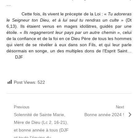
…
Cette fois, ils vivent le précepte de la Loi : «
Tu adoreras
le Seigneur ton Dieu, et à lui seul tu rendras un culte
» (Dt
6,13). Ils étaient venus en mages idolâtres, guidés par une
étoile. «
Ils regagneront leur pays par un autre chemin
», celui
de la confiance et de la foi en ce Dieu Père de tous les hommes
qui vient de se révéler à eux dans son Fils, et qui leur parle
désormais en songe, un des multiples dons de l’Esprit Saint…
DJF
Post Views:
522
Navigation
Previous
Next
Previous
Next
Solennité de Sainte Marie,
Bonne année 2024 !
de
post:
post:
Mère de Dieu (Lc 2, 16-21),
l’article
et bonne année à tous (DJF
et toute l’équipe du