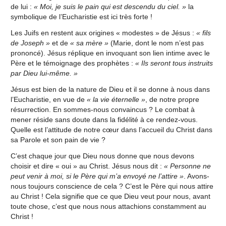
de lui :
« Moi, je suis le pain qui est descendu du ciel. »
la
symbolique de l’Eucharistie est ici très forte !
Les Juifs en restent aux origines « modestes » de Jésus :
« fils
de Joseph »
et de
« sa mère »
(Marie, dont le nom n’est pas
prononcé). Jésus réplique en invoquant son lien intime avec le
Père et le témoignage des prophètes :
« Ils seront tous instruits
par Dieu lui-même. »
Jésus est bien de la nature de Dieu et il se donne à nous dans
l’Eucharistie, en vue de
« la vie éternelle »
, de notre propre
résurrection. En sommes-nous convaincus ? Le combat à
mener réside sans doute dans la fidélité à ce rendez-vous.
Quelle est l’attitude de notre cœur dans l’accueil du Christ dans
sa Parole et son pain de vie ?
C’est chaque jour que Dieu nous donne que nous devons
choisir et dire « oui » au Christ. Jésus nous dit :
« Personne ne
peut venir à moi, si le Père qui m’a envoyé ne l’attire »
. Avons-
nous toujours conscience de cela ? C’est le Père qui nous attire
au Christ ! Cela signifie que ce que Dieu veut pour nous, avant
toute chose, c’est que nous nous attachions constamment au
Christ !