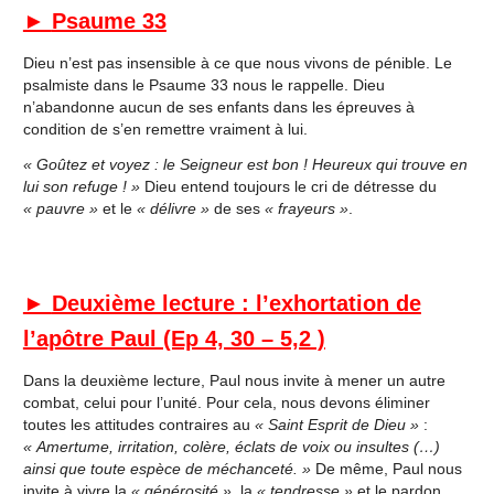
►
Psaume 33
Dieu n’est pas insensible à ce que nous vivons de pénible. Le
psalmiste dans le Psaume 33 nous le rappelle. Dieu
n’abandonne aucun de ses enfants dans les épreuves à
condition de s’en remettre vraiment à lui.
« Goûtez et voyez : le Seigneur est bon ! Heureux qui trouve en
lui son refuge ! »
Dieu entend toujours le cri de détresse du
« pauvre »
et le
« délivre »
de ses
« frayeurs »
.
►
Deuxième lecture : l’exhortation de
l’apôtre Paul (Ep 4, 30 – 5,2 )
Dans la deuxième lecture, Paul nous invite à mener un autre
combat, celui pour l’unité. Pour cela, nous devons éliminer
toutes les attitudes contraires au
« Saint Esprit de Dieu »
:
« Amertume, irritation, colère, éclats de voix ou insultes (…)
ainsi que toute espèce de méchanceté. »
De même, Paul nous
invite à vivre la
« générosité »
, la
« tendresse »
et le pardon