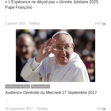
« L’Espérance ne déçoit pas » (Année Jubilaire 2025,
Pape François)
…
Author
2 janvier 2025
Sedifop
1410
Audiences du Pape
Recommandés
Audience Générale du Mercredi 27 Septembre 2017
…
Author
28 septembre 2017
Sedifop
784