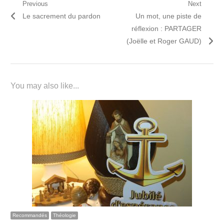
Navigation
Previous
Next
Previous
Next
Le sacrement du pardon
Un mot, une piste de
de
post:
post:
réflexion : PARTAGER
l’article
(Joëlle et Roger GAUD)
You may also like...
Recommandés
Théologie