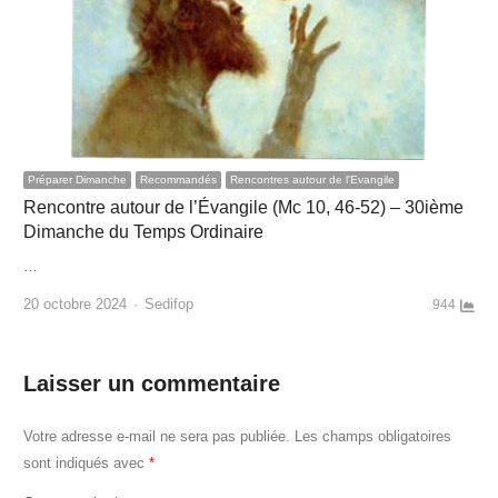
Préparer Dimanche
Recommandés
Rencontres autour de l'Evangile
Rencontre autour de l’Évangile (Mc 10, 46-52) – 30ième
Dimanche du Temps Ordinaire
…
Author
20 octobre 2024
Sedifop
944
Laisser un commentaire
Votre adresse e-mail ne sera pas publiée.
Les champs obligatoires
sont indiqués avec
*