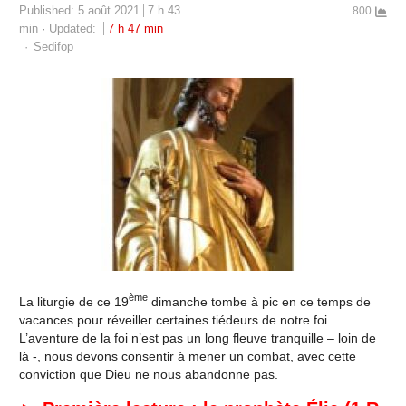
Published:
5 août 2021
7 h 43
800
min
Updated:
7 h 47 min
Author
Sedifop
ème
La liturgie de ce 19
dimanche tombe à pic en ce temps de
vacances pour réveiller certaines tiédeurs de notre foi.
L’aventure de la foi n’est pas un long fleuve tranquille – loin de
là -, nous devons consentir à mener un combat, avec cette
conviction que Dieu ne nous abandonne pas.