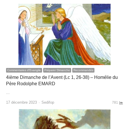
Commentaires d'Evangile
Préparer Dimanche
Recommandés
4ième Dimanche de l’Avent (Lc 1, 26-38) – Homélie du
Père Rodolphe EMARD
…
Author
17 décembre 2023
Sedifop
781