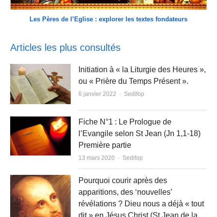
Les Pères de l’Eglise : explorer les textes fondateurs
Articles les plus consultés
Initiation à « la Liturgie des Heures »,
ou « Prière du Temps Présent ».
Author
6 janvier 2022
Sedifop
Fiche N°1 : Le Prologue de
l’Evangile selon St Jean (Jn 1,1-18)
Première partie
Author
13 mars 2020
Sedifop
Pourquoi courir après des
apparitions, des ‘nouvelles’
révélations ? Dieu nous a déjà « tout
dit » en Jésus Christ (St Jean de la