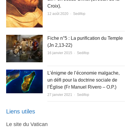
Croix).
Author
12 août 2020
Sedifop
Fiche n°5 : La purification du Temple
(Jn 2,13-22)
Author
16 janvier 2015
Sedifop
L’énigme de l’économie malgache,
un défi pour la doctrine sociale de
l’Église (Fr Manuel Rivero – O.P.)
Author
27 janvier 2021
Sedifop
Liens utiles
Le site du Vatican