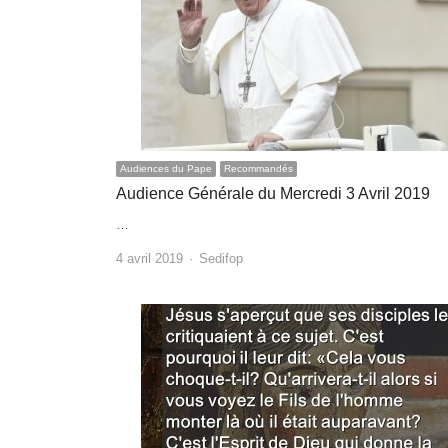
Audiences du Pape
Recommandés
Audience Générale du Mercredi 3 Avril 2019
…
Author
4 avril 2019
Sedifop