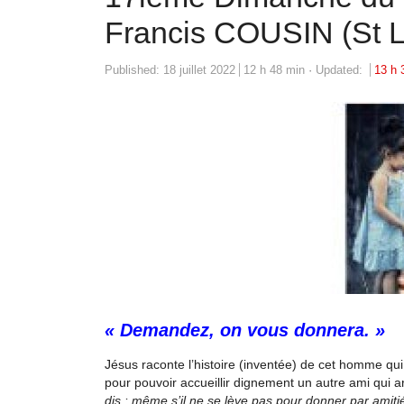
Francis COUSIN (St L
Published:
18 juillet 2022
12 h 48 min
Updated:
13 h 
« Demandez, on vous donnera. »
Jésus raconte l’histoire (inventée) de cet homme qui
pour pouvoir accueillir dignement un autre ami qui arr
dis : même s’il ne se lève pas pour donner par amitié