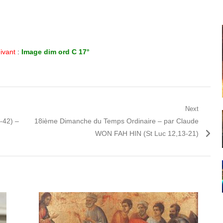
uivant
:
Image dim ord C 17°
Next
Next
-42) –
18ième Dimanche du Temps Ordinaire – par Claude
post:
WON FAH HIN (St Luc 12,13-21)