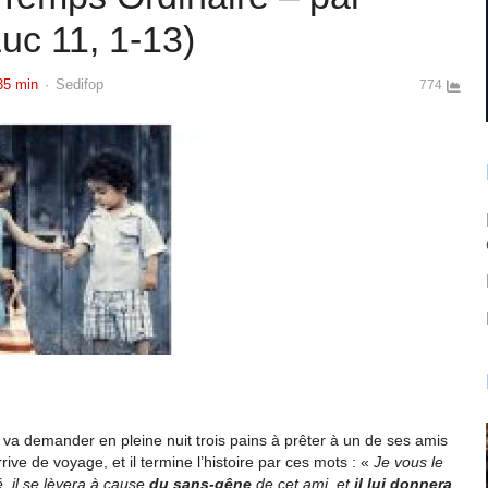
uc 11, 1-13)
Author
35 min
Sedifop
774
 va demander en pleine nuit trois pains à prêter à un de ses amis
ive de voyage, et il termine l’histoire par ces mots : «
Je vous le
, il se lèvera à cause
du sans-gêne
de cet ami, et
il lui donnera