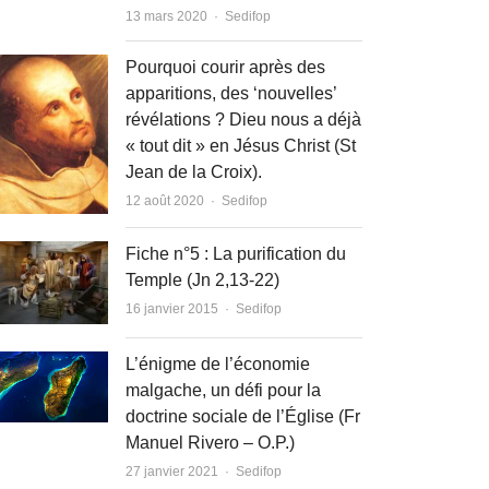
Author
13 mars 2020
Sedifop
Pourquoi courir après des
apparitions, des ‘nouvelles’
révélations ? Dieu nous a déjà
« tout dit » en Jésus Christ (St
Jean de la Croix).
Author
12 août 2020
Sedifop
Fiche n°5 : La purification du
Temple (Jn 2,13-22)
Author
16 janvier 2015
Sedifop
L’énigme de l’économie
malgache, un défi pour la
doctrine sociale de l’Église (Fr
Manuel Rivero – O.P.)
Author
27 janvier 2021
Sedifop