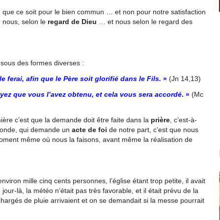
 que ce soit pour le bien commun … et non pour notre satisfaction
r nous, selon le
regard de Dieu
… et nous selon le regard des
 sous des formes diverses :
erai, afin que le Père soit glorifié dans le Fils.
»
(Jn 14,13)
yez que vous l’avez obtenu, et cela vous sera accordé
. »
(Mc
ière c’est que la demande doit être faite dans la
prière
, c’est-à-
econde, qui demande un
acte de foi
de notre part, c’est que nous
oment même où nous la faisons, avant même la réalisation de
viron mille cinq cents personnes, l’église étant trop petite, il avait
our-là, la météo n’était pas très favorable, et il était prévu de la
hargés de pluie arrivaient et on se demandait si la messe pourrait