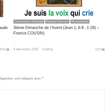
Commentaires d'Evangile
Préparer Dimanche
Recommandés
laude
3ième Dimanche de l’Avent (Jean 1, 6-8 ; 1-28) –
Francis COUSIN)
…
Author
9 décembre 2020
Sedifop
658
629
igatoires sont indiqués avec
*