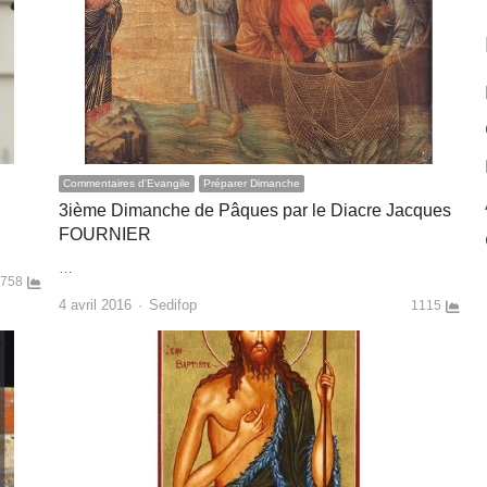
Commentaires d'Evangile
Préparer Dimanche
3ième Dimanche de Pâques par le Diacre Jacques
FOURNIER
…
758
Author
4 avril 2016
Sedifop
1115