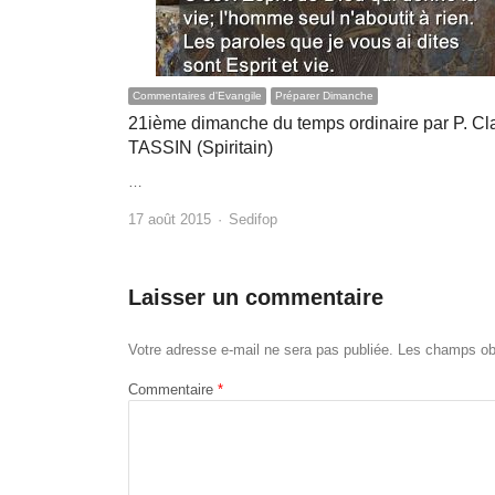
Commentaires d'Evangile
Préparer Dimanche
21ième dimanche du temps ordinaire par P. C
TASSIN (Spiritain)
…
Author
17 août 2015
Sedifop
Laisser un commentaire
Votre adresse e-mail ne sera pas publiée.
Les champs obl
Commentaire
*