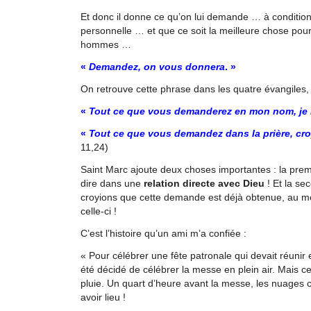
Et donc il donne ce qu’on lui demande … à condition
personnelle … et que ce soit la meilleure chose pou
hommes …
«
Demandez, on vous donnera
. »
On retrouve cette phrase dans les quatre évangiles,
«
Tout ce que vous demanderez en mon nom, je le f
«
Tout ce que vous demandez dans la prière, cro
11,24)
Saint Marc ajoute deux choses importantes : la prem
dire dans une
relation directe avec Dieu
! Et la s
croyions que cette demande est déjà obtenue, au m
celle-ci !
C’est l’histoire qu’un ami m’a confiée :
« Pour célébrer une fête patronale qui devait réunir en
été décidé de célébrer la messe en plein air. Mais ce j
pluie. Un quart d’heure avant la messe, les nuages c
avoir lieu !