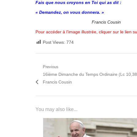
Fais que nous croyons en Toi qui as dit :
« Demandez, on vous donnera. »
Francis Cousin
Pour accéder à l’image illustrée, cliquer sur le lien s
Post Views:
774
Navigation
Previous
Previous
16ième Dimanche du Temps Ordinaire (Lc 10,38
de
post:
Francis Cousin
l’article
You may also like...