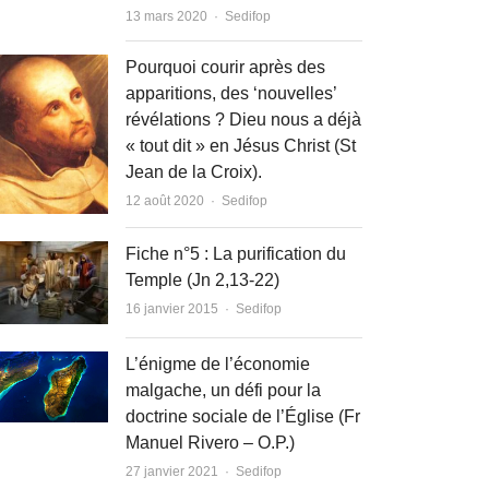
Author
13 mars 2020
Sedifop
Pourquoi courir après des
apparitions, des ‘nouvelles’
révélations ? Dieu nous a déjà
« tout dit » en Jésus Christ (St
Jean de la Croix).
Author
12 août 2020
Sedifop
Fiche n°5 : La purification du
Temple (Jn 2,13-22)
Author
16 janvier 2015
Sedifop
L’énigme de l’économie
malgache, un défi pour la
doctrine sociale de l’Église (Fr
Manuel Rivero – O.P.)
Author
27 janvier 2021
Sedifop