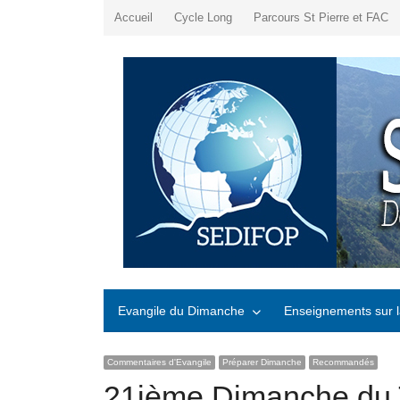
Accueil
Cycle Long
Parcours St Pierre et FAC
Evangile du Dimanche
Enseignements sur l
Commentaires d'Evangile
Préparer Dimanche
Recommandés
21ième Dimanche du T