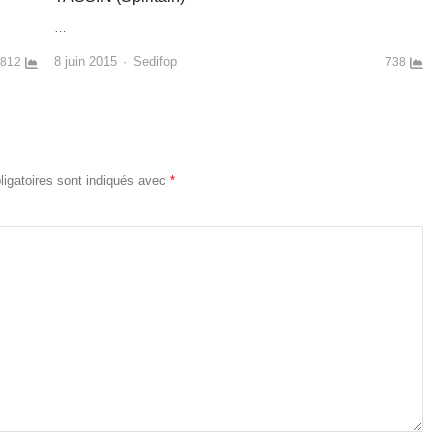
…
Author
8 juin 2015
Sedifop
812
738
igatoires sont indiqués avec
*