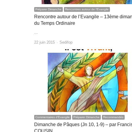
Préparer Dimanche
Rencontres autour de l'Evangile
Rencontre autour de l’Evangile – 13ème dima
du Temps Ordinaire
…
Author
22 juin 2015
Sedifop
Commentaires d'Evangile
Préparer Dimanche
Recommandés
Dimanche de Pâques (Jn 10, 1-9) – par Franci
COUSIN