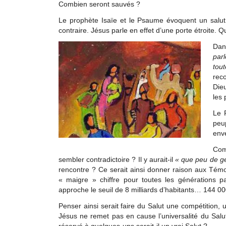
Combien seront sauvés ?
Le prophète Isaïe et le Psaume évoquent un salut 
contraire. Jésus parle en effet d’une porte étroite.
Dan
parl
tou
reco
Die
les 
Le 
peu
enve
Com
sembler contradictoire ? Il y aurait-il
« que peu de ge
rencontre ? Ce serait ainsi donner raison aux Té
« maigre » chiffre pour toutes les générations p
approche le seuil de 8 milliards d’habitants… 144 000 
Penser ainsi serait faire du Salut une compétition,
Jésus ne remet pas en cause l’universalité du Salut
réservé à quelques-uns serait-il un vrai Salut ?