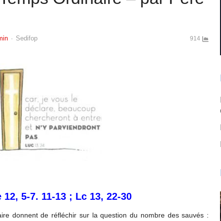
Author
min
Sedifop
914
 12, 5-7. 11-13 ; Lc 13, 22-30
re donnent de réfléchir sur la question du nombre des sauvés :