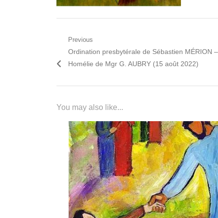
Navigation
Previous
Previous
Ordination presbytérale de Sébastien MÉRION –
de
post:
Homélie de Mgr G. AUBRY (15 août 2022)
l’article
You may also like...