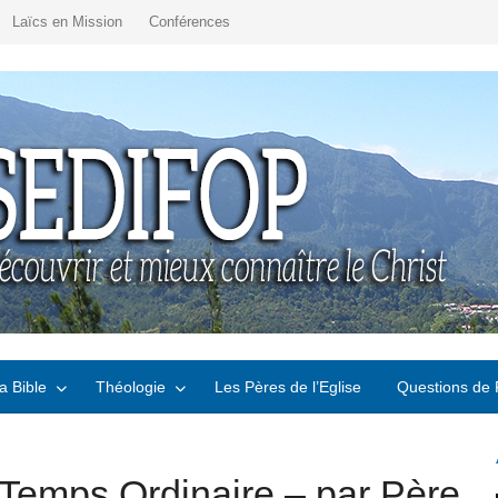
Laïcs en Mission
Conférences
a Bible
Théologie
Les Pères de l’Eglise
Questions de 
emps Ordinaire – par Père