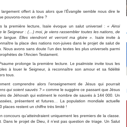
largement offert à tous alors que l’Évangile semble nous dire le
 Que pouvons-nous en dire ?
s la première lecture, Isaïe évoque un salut universel :
« Ainsi
e le Seigneur : (…) moi, je viens rassembler toutes les nations, de
te langue. Elles viendront et verront ma gloire »
. Isaïe invite à
nnaître la place des nations non-juives dans le projet de salut de
u. Nous avons sans doute l’un des textes les plus universels parmi
prophètes de l’Ancien Testament.
Psaume prolonge la première lecture. Le psalmiste invite tous les
ples à louer le Seigneur, à reconnaître son amour et sa fidélité
rs tous.
ment comprendre alors l’enseignement de Jésus qui pourrait
ns qui soient sauvés ? »
comme le suggère ce passant que Jésus
moins de Jéhovah qui estiment le nombre de sauvés à 144 000. Un
assées, présentent et futures… La population mondiale actuelle
places restent un chiffre très limité !
 un concours qu’atteindraient uniquement les premiers de la classe.
. Dans le projet de Dieu, il n’est pas question de triage. Un Salut