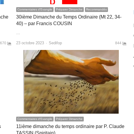
Commentaires d'Evangile
Préparer Dimanche
Recommandés
nche
30ième Dimanche du Temps Ordinaire (Mt 22, 34-
40) – par Francis COUSIN
…
Author
23 octobre 2023
Sedifop
670
844
Commentaires d'Evangile
Préparer Dimanche
s
11ième dimanche du temps ordinaire par P. Claude
TASSIN (Spiritain)