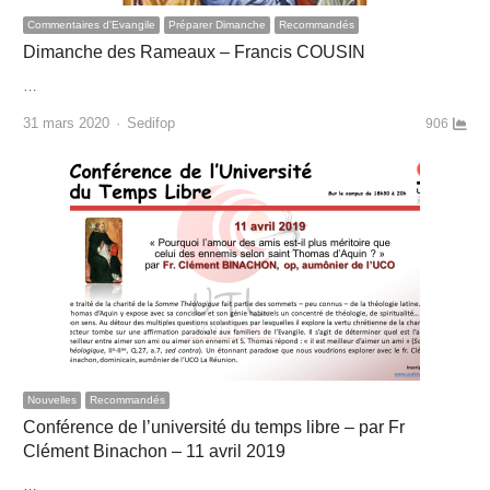
Commentaires d'Evangile
Préparer Dimanche
Recommandés
Dimanche des Rameaux – Francis COUSIN
…
Author
31 mars 2020
Sedifop
906
Nouvelles
Recommandés
Conférence de l’université du temps libre – par Fr
Clément Binachon – 11 avril 2019
…