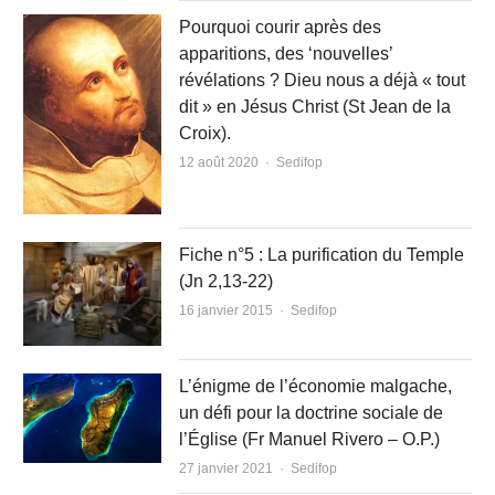
Pourquoi courir après des
apparitions, des ‘nouvelles’
révélations ? Dieu nous a déjà « tout
dit » en Jésus Christ (St Jean de la
Croix).
Author
12 août 2020
Sedifop
Fiche n°5 : La purification du Temple
(Jn 2,13-22)
Author
16 janvier 2015
Sedifop
L’énigme de l’économie malgache,
un défi pour la doctrine sociale de
l’Église (Fr Manuel Rivero – O.P.)
Author
27 janvier 2021
Sedifop