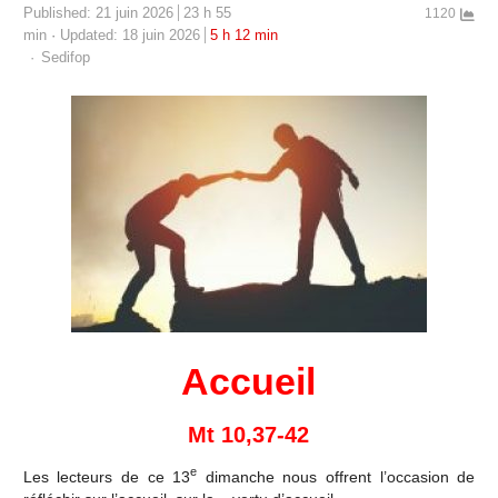
Published:
21 juin 2026
23 h 55
1120
min
Updated: 18 juin 2026
5 h 12 min
Author
Sedifop
Accueil
Mt 10,37-42
e
Les lecteurs de ce 13
dimanche nous offrent l’occasion de