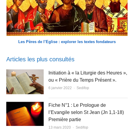
Les Pères de l’Eglise : explorer les textes fondateurs
Articles les plus consultés
Initiation à « la Liturgie des Heures »,
ou « Prière du Temps Présent ».
Author
6 janvier 2022
Sedifop
Fiche N°1 : Le Prologue de
l’Evangile selon St Jean (Jn 1,1-18)
Première partie
Author
13 mars 2020
Sedifop