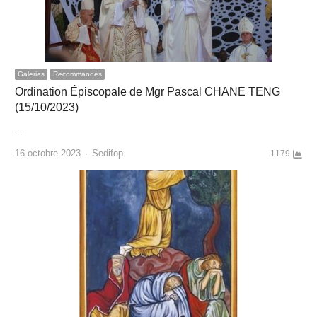
Galeries
Recommandés
Ordination Épiscopale de Mgr Pascal CHANE TENG
(15/10/2023)
…
Author
16 octobre 2023
Sedifop
1179