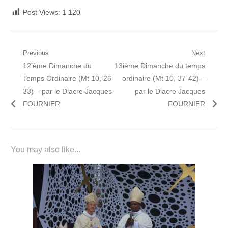
Post Views:
1 120
Navigation
Previous
Next
Previous
Next
12ième Dimanche du
13ième Dimanche du temps
de
post:
post:
Temps Ordinaire (Mt 10, 26-
ordinaire (Mt 10, 37-42) –
l’article
33) – par le Diacre Jacques
par le Diacre Jacques
FOURNIER
FOURNIER
You may also like...