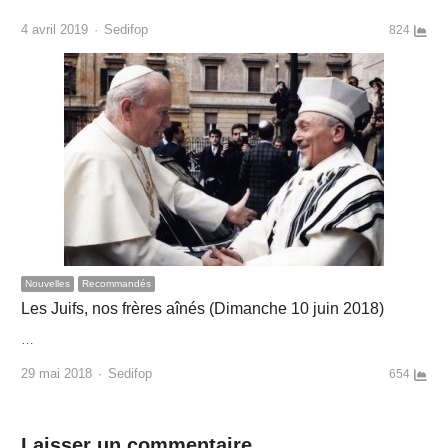
Author
4 avril 2019
Sedifop
824
Nouvelles
Recommandés
Les Juifs, nos frères aînés (Dimanche 10 juin 2018)
…
Author
29 mai 2018
Sedifop
654
Laisser un commentaire