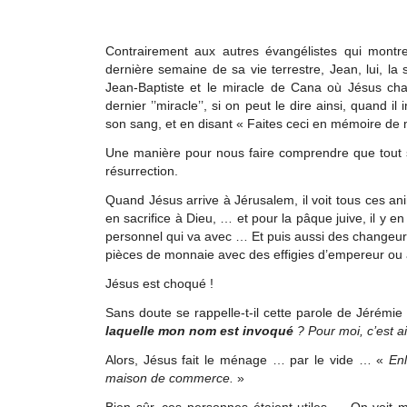
Contrairement aux autres évangélistes qui montr
dernière semaine de sa vie terrestre, Jean, lui, la
Jean-Baptiste et le miracle de Cana où Jésus ch
dernier ’’miracle’’, si on peut le dire ainsi, quand i
son sang, et en disant « Faites ceci en mémoire de m
Une manière pour nous faire comprendre que tout so
résurrection.
Quand Jésus arrive à Jérusalem, il voit tous ces ani
en sacrifice à Dieu, … et pour la pâque juive, il y en
personnel qui va avec … Et puis aussi des changeurs,
pièces de monnaie avec des effigies d’empereur ou
Jésus est choqué !
Sans doute se rappelle-t-il cette parole de Jérémie
laquelle mon nom est invoqué
? Pour moi, c’est ai
Alors, Jésus fait le ménage … par le vide … «
Enl
maison de commerce.
»
Bien sûr, ces personnes étaient utiles … On voit m