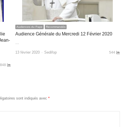
Audiences du Pape
Recommandés
lie
Audience Générale du Mercredi 12 Février 2020
Jean-
…
Author
13 février 2020
Sedifop
544
848
igatoires sont indiqués avec
*