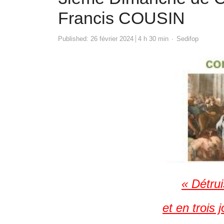
Francis COUSIN
Author
Published:
26 février 2024
4 h 30 min
Sedifop
« Détrui
et en trois j