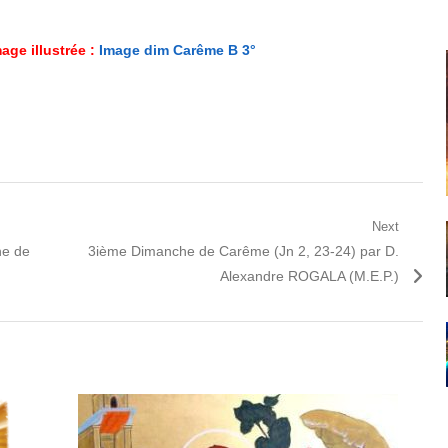
age illustrée :
Image dim Carême B 3°
Next
Next
he de
3ième Dimanche de Carême (Jn 2, 23-24) par D.
post:
Alexandre ROGALA (M.E.P.)