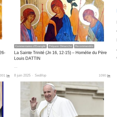
Commentaires d'Evangile
Préparer Dimanche
Recommandés
26-
La Sainte Trinité (Jn 16, 12-15) – Homélie du Père
Louis DATTIN
…
Author
8 juin 2025
Sedifop
001
1090