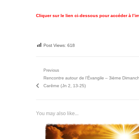
Cliquer sur le lien ci-dessous pour accéder à l’im
Post Views:
618
Navigation
Previous
Previous
Rencontre autour de l’Évangile – 3ième Dimanc
de
post:
Carême (Jn 2, 13-25)
l’article
You may also like...