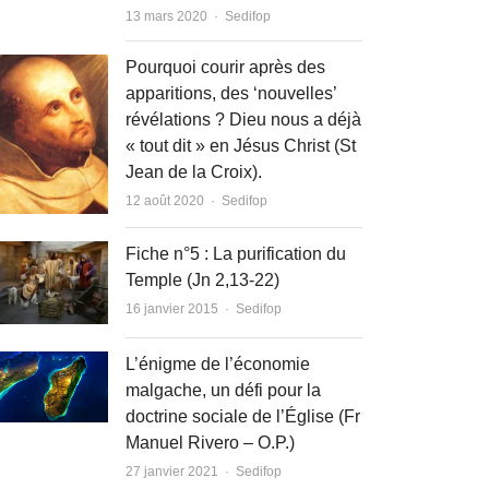
Author
13 mars 2020
Sedifop
Pourquoi courir après des
apparitions, des ‘nouvelles’
révélations ? Dieu nous a déjà
« tout dit » en Jésus Christ (St
Jean de la Croix).
Author
12 août 2020
Sedifop
Fiche n°5 : La purification du
Temple (Jn 2,13-22)
Author
16 janvier 2015
Sedifop
L’énigme de l’économie
malgache, un défi pour la
doctrine sociale de l’Église (Fr
Manuel Rivero – O.P.)
Author
27 janvier 2021
Sedifop