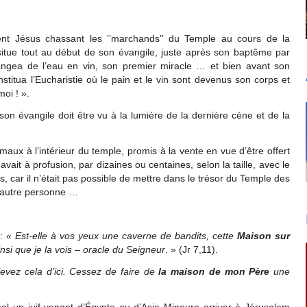
ent Jésus chassant les ’’marchands’’ du Temple au cours de la
 situe tout au début de son évangile, juste après son baptême par
angea de l’eau en vin, son premier miracle … et bien avant son
l institua l’Eucharistie où le pain et le vin sont devenus son corps et
oi ! ».
n évangile doit être vu à la lumière de la dernière cène et de la
maux à l’intérieur du temple, promis à la vente en vue d’être offert
 avait à profusion, par dizaines ou centaines, selon la taille, avec le
 car il n’était pas possible de mettre dans le trésor du Temple des
 autre personne …
 : «
Est-elle à vos yeux une caverne de bandits, cette
Maison sur
nsi que je la vois – oracle du Seigneur
. » (Jr 7,11).
evez cela d’ici. Cessez de faire de
la maison de mon Père
une
al un juif venant d’Égypte ou d’Asie Mineure arriver à Jérusalem