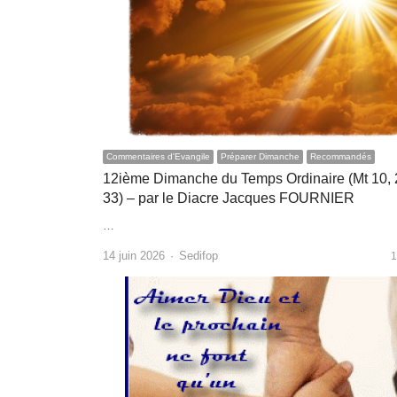
Commentaires d'Evangile
Préparer Dimanche
Recommandés
12ième Dimanche du Temps Ordinaire (Mt 10, 
33) – par le Diacre Jacques FOURNIER
…
Author
14 juin 2026
Sedifop
1