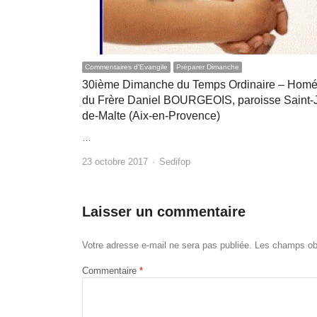
Commentaires d'Evangile
Préparer Dimanche
30ième Dimanche du Temps Ordinaire – Homé
du Frère Daniel BOURGEOIS, paroisse Saint-
de-Malte (Aix-en-Provence)
…
Author
23 octobre 2017
Sedifop
Laisser un commentaire
Votre adresse e-mail ne sera pas publiée.
Les champs obl
Commentaire
*