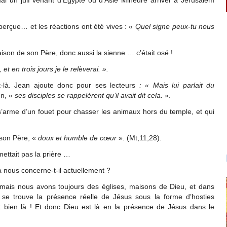
aperçue… et les réactions ont été vives : «
Quel signe peux-tu nous
ison de son Père, donc aussi la sienne … c’était osé !
et en trois jours je le relèverai. ».
là. Jean ajoute donc pour ses lecteurs
: « Mais lui parlait du
on, «
ses disciples se rappelèrent qu’il avait dit cela.
».
 s’arme d’un fouet pour chasser les animaux hors du temple, et qui
 son Père, «
doux et humble de cœur
». (Mt,11,28).
ettait pas la prière …
a nous concerne-t-il actuellement ?
…mais nous avons toujours des églises, maisons de Dieu, et dans
l se trouve la présence réelle de Jésus sous la forme d’hosties
t bien là ! Et donc Dieu est là en la présence de Jésus dans le