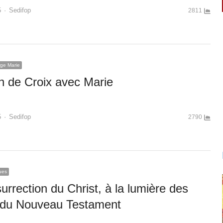
Author
5
Sedifop
2811
rge Marie
 de Croix avec Marie
Author
5
Sedifop
2790
ues
urrection du Christ, à la lumière des
 du Nouveau Testament