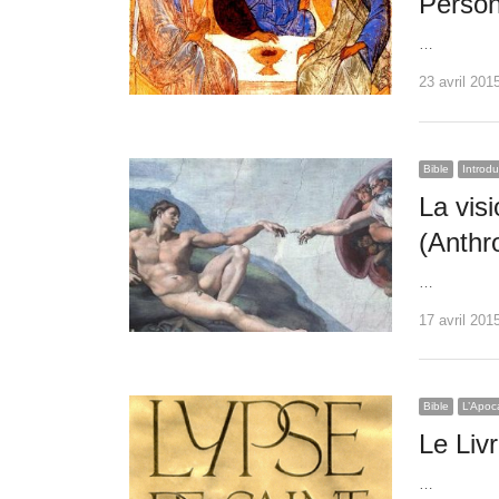
Person
…
23 avril 201
Bible
Introdu
La vis
(Anthro
…
17 avril 201
Bible
L’Apoc
Le Livr
…