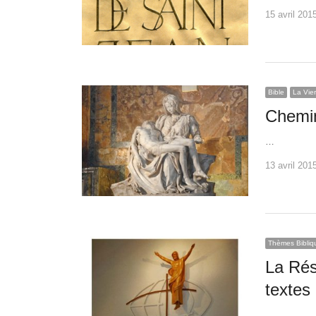
15 avril 201
Bible
La Vie
Chemin
…
13 avril 201
Thèmes Bibliq
La Rés
textes
…