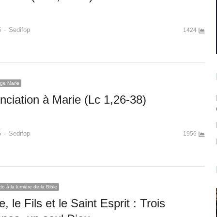
Author
5
Sedifop
1424
rge Marie
nciation à Marie (Lc 1,26-38)
Author
5
Sedifop
1956
o à la lumière de la Bible
, le Fils et le Saint Esprit : Trois