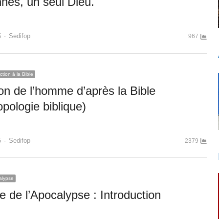
nes, un seul Dieu.
Author
5
Sedifop
967
ction à la Bible
ion de l’homme d’après la Bible
pologie biblique)
Author
5
Sedifop
2379
alypse
e de l’Apocalypse : Introduction