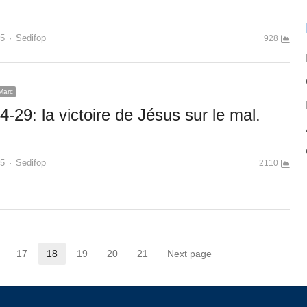
Author
15
Sedifop
928
Marc
-29: la victoire de Jésus sur le mal.
Author
15
Sedifop
2110
17
18
19
20
21
Next page