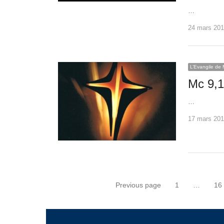
…
24 mars 20
L’Evangile de 
Mc 9,14
…
17 mars 20
Posts
Previous page
1
…
16
navigation