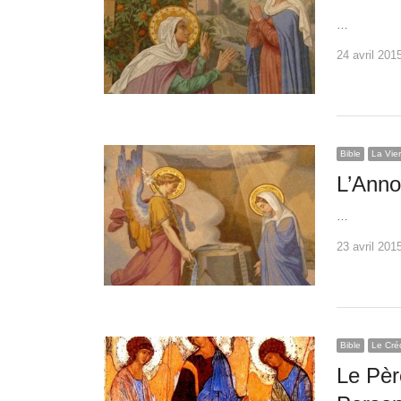
…
24 avril 201
Bible
La Vie
L’Anno
…
23 avril 201
Bible
Le Créd
Le Père