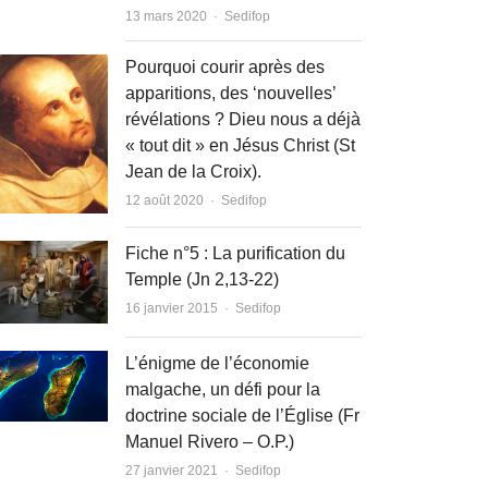
Author
13 mars 2020
Sedifop
Pourquoi courir après des
apparitions, des ‘nouvelles’
révélations ? Dieu nous a déjà
« tout dit » en Jésus Christ (St
Jean de la Croix).
Author
12 août 2020
Sedifop
Fiche n°5 : La purification du
Temple (Jn 2,13-22)
Author
16 janvier 2015
Sedifop
L’énigme de l’économie
malgache, un défi pour la
doctrine sociale de l’Église (Fr
Manuel Rivero – O.P.)
Author
27 janvier 2021
Sedifop