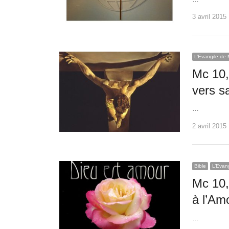
3 avril 2015
L’Evangile de 
Mc 10,
vers s
…
2 avril 2015
Bible
L’Evan
Mc 10,
à l’Amo
…