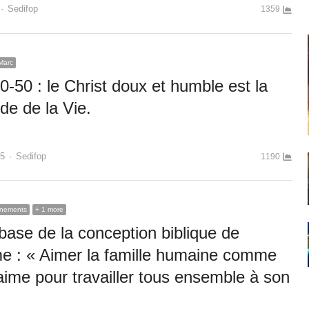
Author
Sedifop
1359
Marc
0-50 : le Christ doux et humble est la
de de la Vie.
Author
15
Sedifop
1190
nements
+ 1 more
 base de la conception biblique de
e : « Aimer la famille humaine comme
’aime pour travailler tous ensemble à son