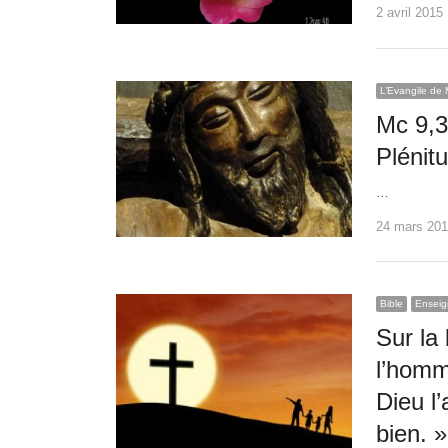
2 avril 2015
L’Evangile de 
Mc 9,3
Plénitu
…
24 mars 20
Bible
Enseig
Sur la
l’homm
Dieu l
bien. »