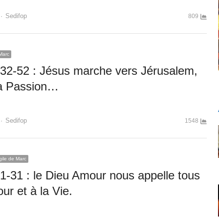
Author
Sedifop
809
Marc
32-52 : Jésus marche vers Jérusalem,
a Passion…
Author
Sedifop
1548
gile de Marc
1-31 : le Dieu Amour nous appelle tous
ur et à la Vie.