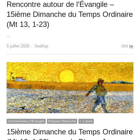
Rencontre autour de l’Évangile –
15ième Dimanche du Temps Ordinaire
(Mt 13, 1-23)
…
Author
5 juillet 2026
Sedifop
956
Commentaires d'Evangile
Préparer Dimanche
+ 1 more
15ième Dimanche du Temps Ordinaire