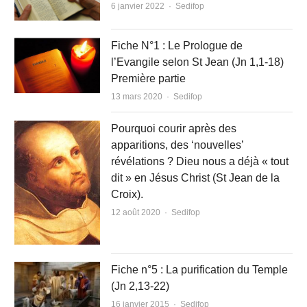
Author
6 janvier 2022
Sedifop
Fiche N°1 : Le Prologue de
l’Evangile selon St Jean (Jn 1,1-18)
Première partie
Author
13 mars 2020
Sedifop
Pourquoi courir après des
apparitions, des ‘nouvelles’
révélations ? Dieu nous a déjà « tout
dit » en Jésus Christ (St Jean de la
Croix).
Author
12 août 2020
Sedifop
Fiche n°5 : La purification du Temple
(Jn 2,13-22)
Author
16 janvier 2015
Sedifop