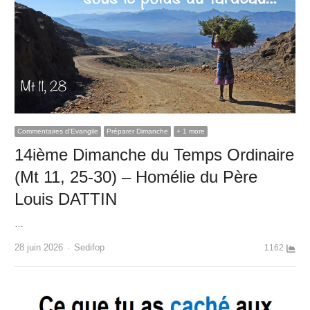
Commentaires d'Evangile
Préparer Dimanche
+ 1 more
14ième Dimanche du Temps Ordinaire
(Mt 11, 25-30) – Homélie du Père
Louis DATTIN
…
Author
28 juin 2026
Sedifop
1162