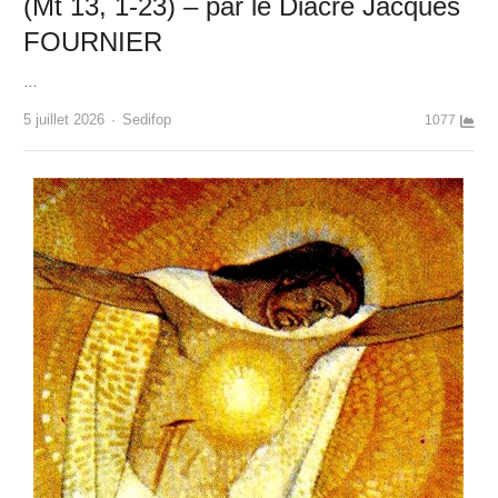
(Mt 13, 1-23) – par le Diacre Jacques
FOURNIER
…
Author
5 juillet 2026
Sedifop
1077