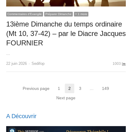
Commentaires d'Evangile
Préparer Dimanche
+ 1 more
13ième Dimanche du temps ordinaire
(Mt 10, 37-42) – par le Diacre Jacques
FOURNIER
…
Author
22 juin 2026
Sedifop
1003
Pagination
Previous page
1
2
3
…
149
Page
Page
Page
Page
des
Next page
publications
A Découvrir