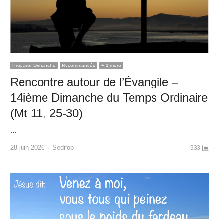
Préparer Dimanche
Recommandés
+ 1 more
Rencontre autour de l’Évangile –
14ième Dimanche du Temps Ordinaire
(Mt 11, 25-30)
…
Author
28 juin 2026
Sedifop
933