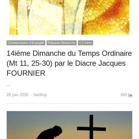
Commentaires d'Evangile
Préparer Dimanche
+ 1 more
14ième Dimanche du Temps Ordinaire
(Mt 11, 25-30) par le Diacre Jacques
FOURNIER
…
Author
28 juin 2026
Sedifop
995