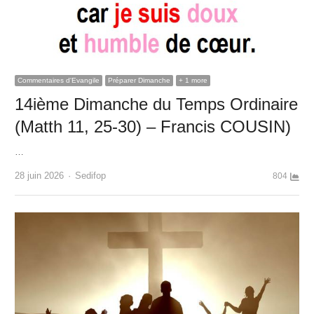
Commentaires d'Evangile
Préparer Dimanche
+ 1 more
14ième Dimanche du Temps Ordinaire
(Matth 11, 25-30) – Francis COUSIN)
…
Author
28 juin 2026
Sedifop
804