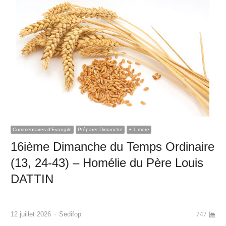
Commentaires d'Evangile
Préparer Dimanche
+ 1 more
16ième Dimanche du Temps Ordinaire
(13, 24-43) – Homélie du Père Louis
DATTIN
…
Author
12 juillet 2026
Sedifop
747