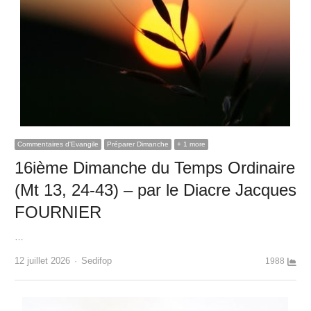
Commentaires d'Evangile
Préparer Dimanche
+ 1 more
16ième Dimanche du Temps Ordinaire
(Mt 13, 24-43) – par le Diacre Jacques
FOURNIER
…
Author
12 juillet 2026
Sedifop
1988