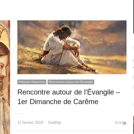
Préparer Dimanche
Rencontres autour de l'Evangile
Rencontre autour de l’Évangile –
1er Dimanche de Carême
…
Author
12 février 2018
Sedifop
619