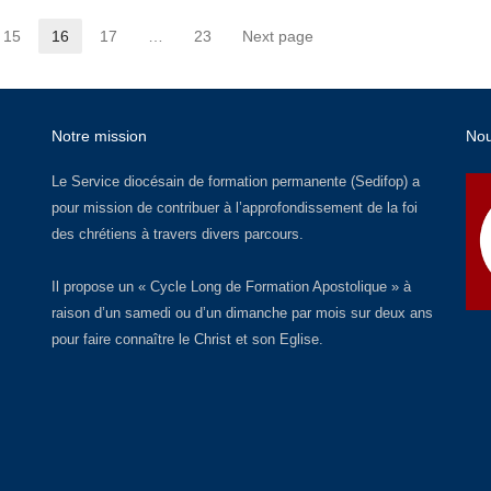
15
16
17
…
23
Next page
Page
Page
Page
Page
Notre mission
No
Le Service diocésain de formation permanente (Sedifop) a
pour mission de contribuer à l’approfondissement de la foi
des chrétiens à travers divers parcours.
Il propose un « Cycle Long de Formation Apostolique » à
raison d’un samedi ou d’un dimanche par mois sur deux ans
pour faire connaître le Christ et son Eglise.