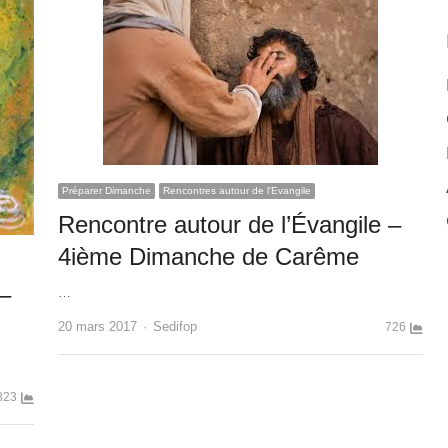
Préparer Dimanche
Rencontres autour de l'Evangile
Rencontre autour de l’Évangile –
4ième Dimanche de Carême
 –
…
Author
20 mars 2017
Sedifop
726
823