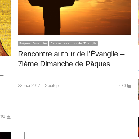
Préparer Dimanche
Rencontres autour de l'Evangile
Rencontre autour de l’Évangile –
7ième Dimanche de Pâques
 –
…
Author
22 mai 2017
Sedifop
680
792