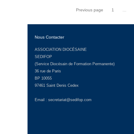
Pagination
Previous page
1
…
Page
des
publications
Nous Contacter
ASSOCIATION DIOCÉSAINE
SEDIFOP
(Service Diocésain de Formation Permanente)
36 rue de Paris
BP 10055
97461 Saint Denis Cedex
Email :
secretariat@sedifop.com