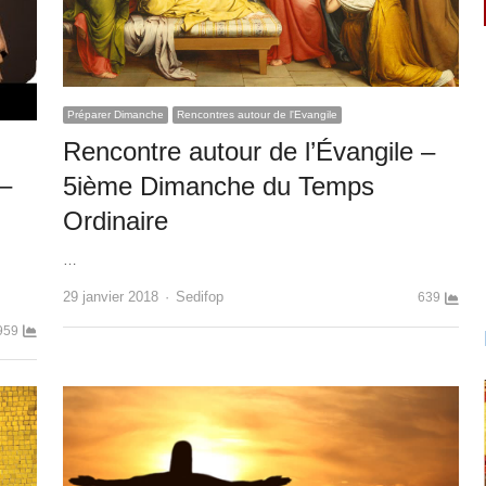
Préparer Dimanche
Rencontres autour de l'Evangile
Rencontre autour de l’Évangile –
 –
5ième Dimanche du Temps
Ordinaire
…
Author
29 janvier 2018
Sedifop
639
959