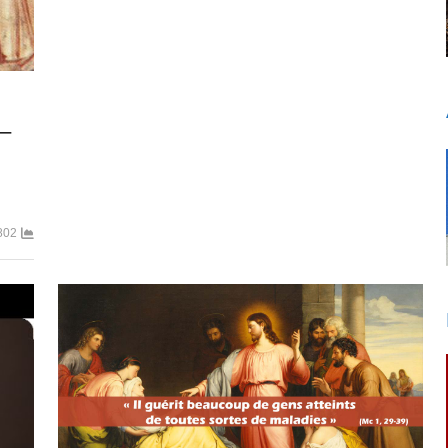
 –
802