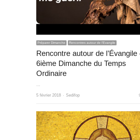
Préparer Dimanche
Rencontres autour de l'Evangile
Rencontre autour de l’Évangile
6ième Dimanche du Temps
Ordinaire
…
Author
5 février 2018
Sedifop