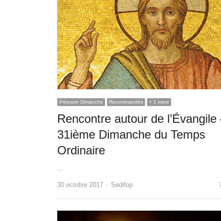
Préparer Dimanche
Recommandés
+ 1 more
Rencontre autour de l’Évangile
31ième Dimanche du Temps
Ordinaire
…
Author
30 octobre 2017
Sedifop