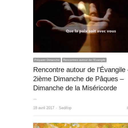
Préparer Dimanche
Rencontres autour de l'Evangile
Rencontre autour de l’Évangile
2ième Dimanche de Pâques –
Dimanche de la Miséricorde
…
Author
18 avril 2017
Sedifop