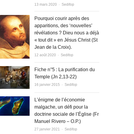
Author
13 mars 2020
Sedifop
Pourquoi courir après des
apparitions, des ‘nouvelles’
révélations ? Dieu nous a déjà
« tout dit » en Jésus Christ (St
Jean de la Croix).
Author
12 août 2020
Sedifop
Fiche n°5 : La purification du
Temple (Jn 2,13-22)
Author
16 janvier 2015
Sedifop
L’énigme de l’économie
malgache, un défi pour la
doctrine sociale de l’Église (Fr
Manuel Rivero – O.P.)
Author
27 janvier 2021
Sedifop