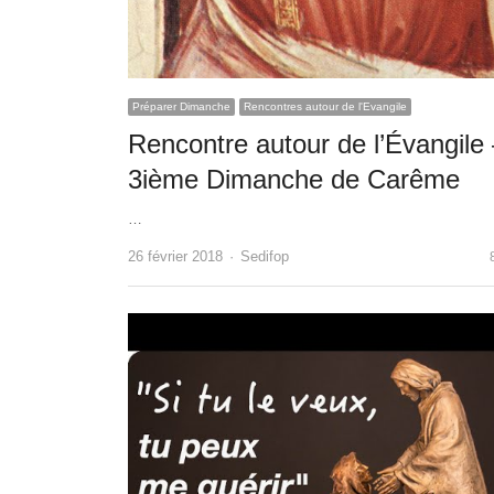
Préparer Dimanche
Rencontres autour de l'Evangile
Rencontre autour de l’Évangile
3ième Dimanche de Carême
…
Author
26 février 2018
Sedifop