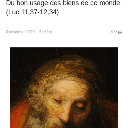
Du bon usage des biens de ce monde
(Luc 11,37-12,34)
…
Author
3 novembre 2020
Sedifop
1573