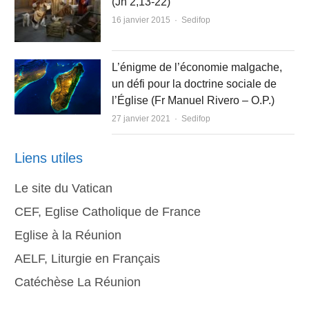
(Jn 2,13-22)
Author
16 janvier 2015
Sedifop
L’énigme de l’économie malgache,
un défi pour la doctrine sociale de
l’Église (Fr Manuel Rivero – O.P.)
Author
27 janvier 2021
Sedifop
Liens utiles
Le site du Vatican
CEF, Eglise Catholique de France
Eglise à la Réunion
AELF, Liturgie en Français
Catéchèse La Réunion