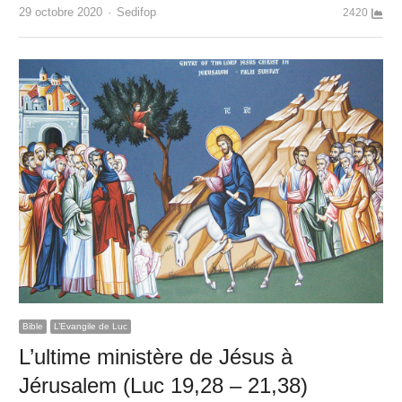
Author
29 octobre 2020
Sedifop
2420
Bible
L’Evangile de Luc
L’ultime ministère de Jésus à
Jérusalem (Luc 19,28 – 21,38)