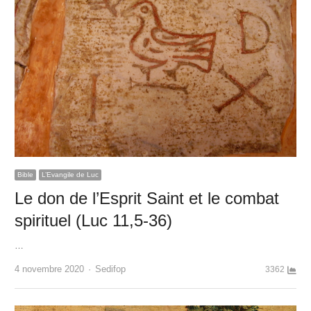
Bible
L’Evangile de Luc
Le don de l’Esprit Saint et le combat
spirituel (Luc 11,5-36)
…
Author
4 novembre 2020
Sedifop
3362