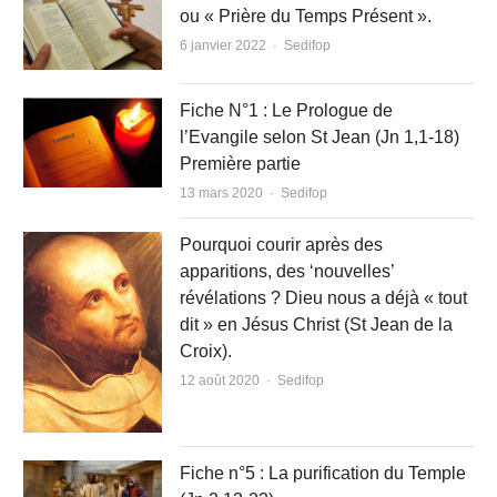
ou « Prière du Temps Présent ».
Author
6 janvier 2022
Sedifop
Fiche N°1 : Le Prologue de
l’Evangile selon St Jean (Jn 1,1-18)
Première partie
Author
13 mars 2020
Sedifop
Pourquoi courir après des
apparitions, des ‘nouvelles’
révélations ? Dieu nous a déjà « tout
dit » en Jésus Christ (St Jean de la
Croix).
Author
12 août 2020
Sedifop
Fiche n°5 : La purification du Temple