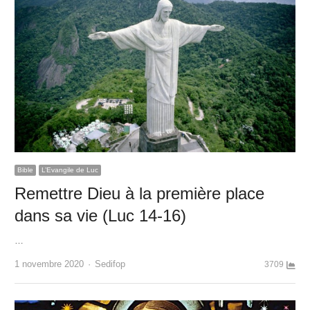
Bible
L’Evangile de Luc
Remettre Dieu à la première place
dans sa vie (Luc 14-16)
…
Author
1 novembre 2020
Sedifop
3709