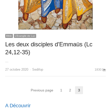
Bible
L’Evangile de Luc
Les deux disciples d’Emmaüs (Lc
24,12-35)
…
Author
27 octobre 2020
Sedifop
1830
Pagination
Previous page
1
2
3
Page
Page
Page
des
A Découvrir
publications