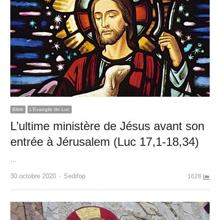
Bible
L’Evangile de Luc
L’ultime ministère de Jésus avant son
entrée à Jérusalem (Luc 17,1-18,34)
…
Author
30 octobre 2020
Sedifop
1628